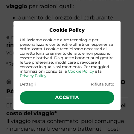
viaggio
per ragioni quali:
aumento del prezzo del carburante
riprotezione dei voli
Cookie Policy
e non vuoi accettare il rincaro, hai diritto al
Utilizziamo cookie e altre tecnologie per
rimborso totale
di tutto quello che hai
personalizzare contenuti e offrirti un'esperienza
ottimizzata. I cookie tecnici sono necessari al
versato.
corretto funzionamento del sito e non possono
essere disattivati. Da questo banner puoi gestire
le tue preferenze, modificare o revocare il
*Secondo le norme del Codice del Turismo
consenso in qualsiasi momento. Per maggiori
informazioni consulta la
Cookie Policy
e la
Privacy Policy
.
🟡 QUANDO HAI DIRITTO AL RIMBORSO
Dettagli
Rifiuta tutto
PARZIALE?
ACCETTA
👉🏻 Se l’aumento è inferiore o pari all’8% del
costo del viaggio*
Il viaggio resta confermato, puoi comunque
rinunciare, ma ti verranno trattenuti i costi