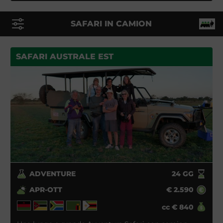
SAFARI IN CAMION
SAFARI AUSTRALE EST
ADVENTURE
24
GG
APR-OTT
€
2.590
cc
€
840