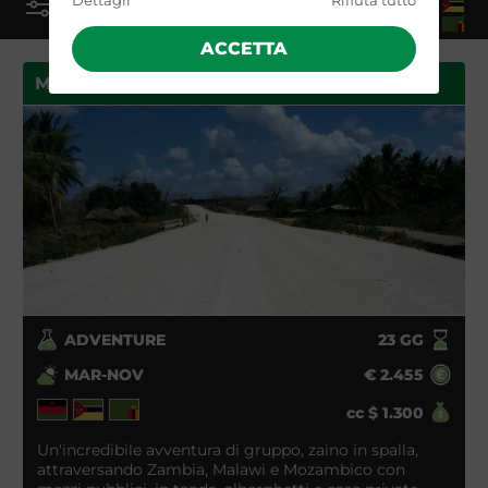
Dettagli
Rifiuta tutto
MOZAMBICO, MALAWI, ZAMBIA
ACCETTA
MAL D'AFRICA
ADVENTURE
23
GG
MAR-NOV
€
2.455
cc
$
1.300
Un'incredibile avventura di gruppo, zaino in spalla,
attraversando Zambia, Malawi e Mozambico con