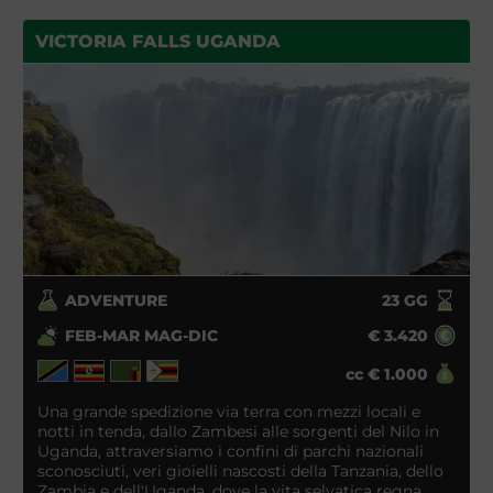
VICTORIA FALLS UGANDA
ADVENTURE
23
GG
FEB-MAR MAG-DIC
€
3.420
cc
€
1.000
Una grande spedizione via terra con mezzi locali e
notti in tenda, dallo Zambesi alle sorgenti del Nilo in
Uganda, attraversiamo i confini di parchi nazionali
sconosciuti, veri gioielli nascosti della Tanzania, dello
Zambia e dell'Uganda, dove la vita selvatica regna