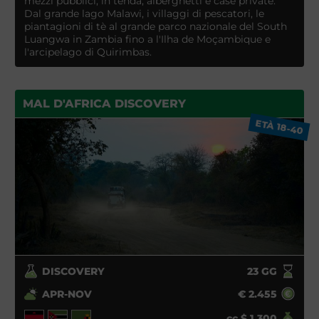
mezzi pubblici, in tenda, alberghetti e case private.
Dal grande lago Malawi, i villaggi di pescatori, le
piantagioni di tè al grande parco nazionale del South
Luangwa in Zambia fino a l'Ilha de Moçambique e
l'arcipelago di Quirimbas.
MAL D'AFRICA DISCOVERY
ETÀ 18-40
DISCOVERY
23
GG
APR-NOV
€
2.455
cc
$
1.300