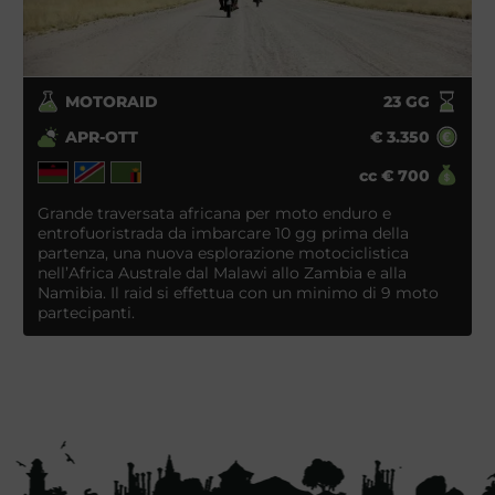
MOTORAID
23
GG
APR-OTT
€
3.350
cc
€
700
Grande traversata africana per moto enduro e
entrofuoristrada da imbarcare 10 gg prima della
partenza, una nuova esplorazione motociclistica
nell’Africa Australe dal Malawi allo Zambia e alla
Namibia. Il raid si effettua con un minimo di 9 moto
partecipanti.