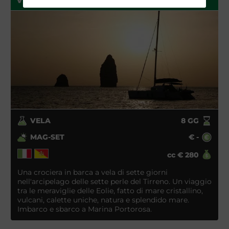
VELA ISOLE EOLIE
VELA
8
GG
MAG-SET
€
-
cc
€
280
Una crociera in barca a vela di sette giorni
nell'arcipelago delle sette perle del Tirreno. Un viaggio
tra le meraviglie delle Eolie, fatto di mare cristallino,
vulcani, calette uniche, natura e splendido mare.
Imbarco e sbarco a Marina Portorosa.