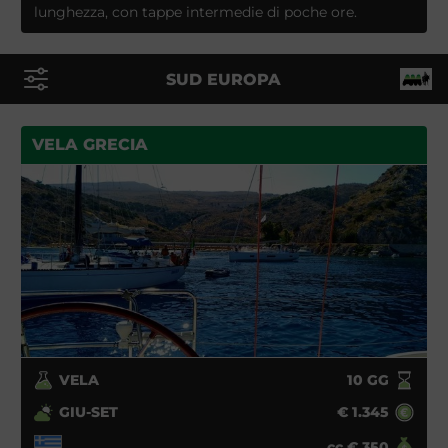
lunghezza, con tappe intermedie di poche ore.
SUD EUROPA
VELA GRECIA
VELA
10
GG
GIU-SET
€
1.345
cc
€
350