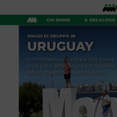
ARGENTINA E URUGUAY
CHI SIAMO
IL DECALOGO
VIAGGI DI GRUPPO IN
URUGUAY
Un'immersione totale nel cuore ru
Una città affascinante, moderna
ad un passo da Buenos Aires.