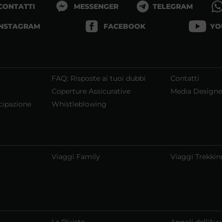
 CONTATTI
MESSENGER
TELEGRAM
INSTAGRAM
FACEBOOK
YO
FAQ: Risposte ai tuoi dubbi
Contatti
Coperture Assicurative
Media Designe
cipazione
Whistleblowing
Viaggi Family
Viaggi Trekkin
La Rivista
Angoli dell'Av