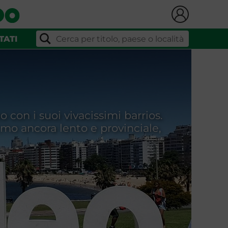
TATI
con i suoi vivacissimi barrios.
mo ancora lento e provinciale,