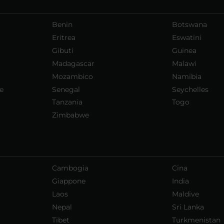
Benin
Botswana
Eritrea
Eswatini
Gibuti
Guinea
Madagascar
Malawi
Mozambico
Namibia
e
Senegal
Seychelles
Tanzania
Togo
Zimbabwe
Cambogia
Cina
Giappone
India
Laos
Maldive
Nepal
Sri Lanka
Tibet
Turkmenistan