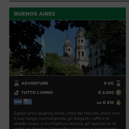
BUENOS AIRES
ADVENTURE
9
GG
TUTTO L'ANNO
€
2.050
cc
€
510
Esploriamo Buenos Aires, città dal fascino unico con
il suo tango coinvolgente, gli eleganti caffè e le
strade vivaci. L'architettura storica, gli spettacoli di
artisti di strada e l'atmosfera calorosa e accogliente