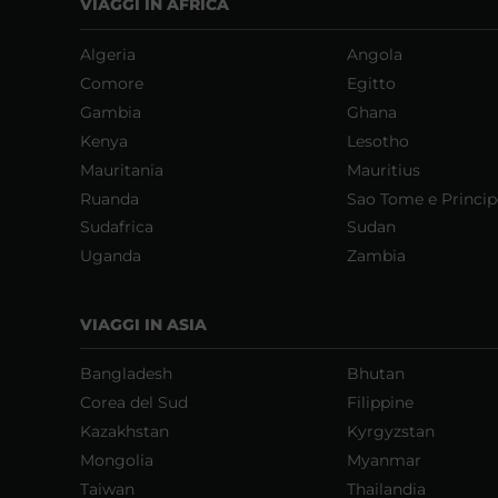
VIAGGI IN AFRICA
Algeria
Angola
Comore
Egitto
Gambia
Ghana
Kenya
Lesotho
Mauritania
Mauritius
Ruanda
Sao Tome e Princip
Sudafrica
Sudan
Uganda
Zambia
VIAGGI IN ASIA
Bangladesh
Bhutan
Corea del Sud
Filippine
Kazakhstan
Kyrgyzstan
Mongolia
Myanmar
Taiwan
Thailandia