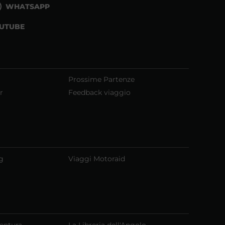
WHATSAPP
UTUBE
Prossime Partenze
r
Feedback viaggio
g
Viaggi Motoraid
ventura
La Libreria dell'Angolo