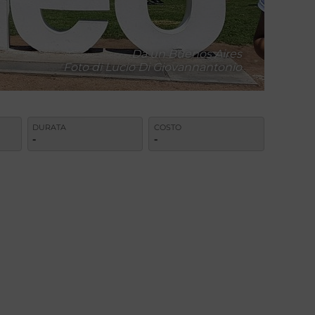
Da un Buenos Aires
Foto di Lucio Di Giovannantonio
DURATA
COSTO
-
-