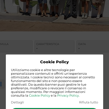
RMULA
CARATTERISTICA
DATA
-
-
Cookie Policy
Utilizziamo cookie e altre tecnologie per
personalizzare contenuti e offrirti un'esperienza
ottimizzata. I cookie tecnici sono necessari al corretto
funzionamento del sito e non possono essere
disattivati. Da questo banner puoi gestire le tue
preferenze, modificare o revocare il consenso in
qualsiasi momento. Per maggiori informazioni
consulta la
Cookie Policy
e la
Privacy Policy
.
ARGENTINA E URUGUAY
Dettagli
Rifiuta tutto