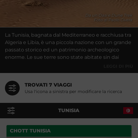
Da un Oasi e Dune Trek
Foto di Paolo Civera
La Tunisia, bagnata dal Mediterraneo e racchiusa tra
Algeria e Libia, è una piccola nazione con un grande
passato storico ed un patrimonio archeologico
enorme. Le sue terre sono state abitate sin dai
tempi della preistoria ed è qui che fu fondata, per
LEGGI DI PIÙ
mano dei fenici, la grande Cartagine. E’ una terra
dove per millenni si sono incrociate e scontrate due
TROVATI 7 VIAGGI
culture: quella berbera sedentaria, quella araba
Usa l'icona a sinistra per modificare la ricerca
nomade.
I nostri viaggi in Tunisia vi porteranno a scoprire, da
TUNISIA
nord a sud, i due aspetti di questo paese. Il nord è
riservato soprattutto agli appassionati di
archeologia: le rovine di Cartagine, ormai
CHOTT TUNISIA
frammentate e strettamente inserite nel contesto