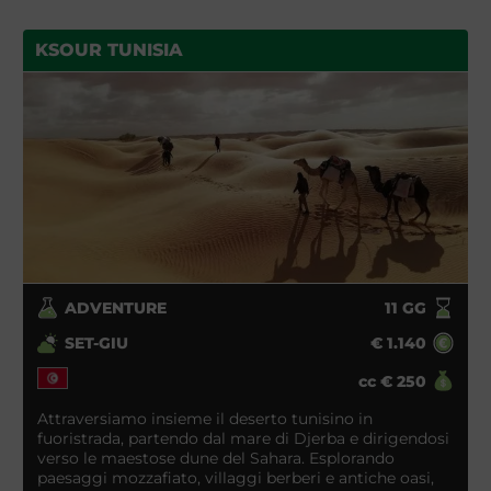
Tunisia, costituita quasi per intero da dune di
sabbia. Cammineremo sulla cresta delle dune e
KSOUR TUNISIA
mangeremo il pane cotto sotto la sabbia.
Visiteremo ksour abbandonati, faremo il bagno
nelle oasi al tramonto, berremo tè scaldandolo sul
fuoco, raccoglieremo la legna per la sera. Servirà solo
la tenda, il sacco a pelo e tanta voglia di vivere una
dimensione diversa: quella del deserto!
ADVENTURE
11
GG
SET-GIU
€
1.140
cc
€
250
Attraversiamo insieme il deserto tunisino in
fuoristrada, partendo dal mare di Djerba e dirigendosi
verso le maestose dune del Sahara. Esplorando
paesaggi mozzafiato, villaggi berberi e antiche oasi,