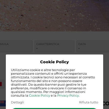
RMULA
CARATTERISTICA
DATA
-
-
Cookie Policy
Utilizziamo cookie e altre tecnologie per
personalizzare contenuti e offrirti un'esperienza
ottimizzata. I cookie tecnici sono necessari al corretto
funzionamento del sito e non possono essere
disattivati. Da questo banner puoi gestire le tue
preferenze, modificare o revocare il consenso in
qualsiasi momento. Per maggiori informazioni
consulta la
Cookie Policy
e la
Privacy Policy
.
ALTRE ISOLE DEL PACIFIC
Dettagli
Rifiuta tutto