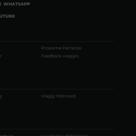
WHATSAPP
UTUBE
Prossime Partenze
r
Feedback viaggio
g
Viaggi Motoraid
ventura
La Libreria dell'Angolo