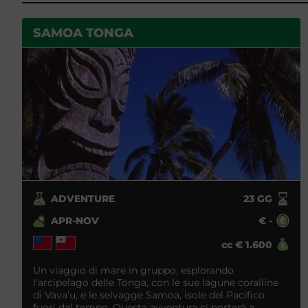
SAMOA TONGA
ADVENTURE
23
GG
APR-NOV
€
-
cc
€
1.600
Un viaggio di mare in gruppo, esplorando
l'arcipelago delle Tonga, con le sue lagune coralline
di Vava’u, e le selvagge Samoa, isole del Pacifico
fuori dal tempo. Questa avventura ci porterà a