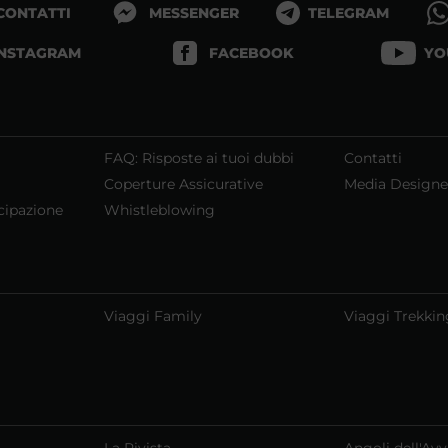
 CONTATTI
MESSENGER
TELEGRAM
INSTAGRAM
FACEBOOK
YO
FAQ: Risposte ai tuoi dubbi
Contatti
Coperture Assicurative
Media Designe
cipazione
Whistleblowing
Viaggi Family
Viaggi Trekkin
La Rivista
Angoli dell'Av