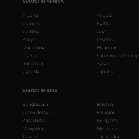
VIAGGI IN AFRICA
Algeria
Angola
Comore
Egitto
Gambia
Ghana
Kenya
Lesotho
Mauritania
Mauritius
Ruanda
Sao Tome e Princip
Sudafrica
Sudan
Uganda
Zambia
VIAGGI IN ASIA
Bangladesh
Bhutan
Corea del Sud
Filippine
Kazakhstan
Kyrgyzstan
Mongolia
Myanmar
Taiwan
Thailandia