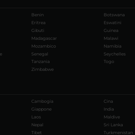
Benin
Botswana
Eritrea
Eswatini
Gibuti
Guinea
Madagascar
Malawi
Mozambico
Namibia
e
Senegal
Seychelles
Tanzania
Togo
Zimbabwe
Cambogia
Cina
Giappone
India
Laos
Maldive
Nepal
Sri Lanka
Tibet
Turkmenistan