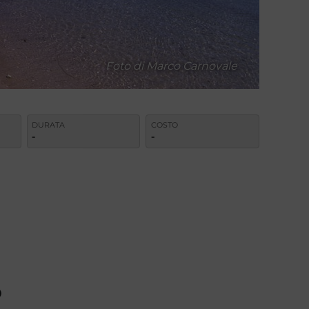
Foto di Marco Carnovale
DURATA
COSTO
-
-
O