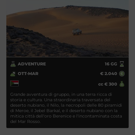
possibilità di accamparsi nelle vicinanze dei siti e di
compiere visite notturne in totale libertà e assoluta
solitudine, rendono pressoché irripetibili certe
esperienze e offrono un fascino tutto particolare ai
nostri viaggi in Sudan. Le rovine, infatti, emergono
spesso improvvise dalla sabbia, in genere
circondate da una semplice rete, e sembra davvero
di essere un viaggiatore d’altri tempi capitato lì per
caso.
ADVENTURE
16
GG
Il Sudan è ricoperto per gran parte da deserti di
OTT-MAR
€
2.040
sabbia, come quelli del Bayuda e dell’Atmur, e
cc
€
300
formazioni rocciose particolari, come quelle del
Grande avventura di gruppo, in una terra ricca di
Jebel Barkal, che vengono interrotti solo dalle
storia e cultura. Una straordinaria traversata del
numerose oasi che corrono lungo il Nilo. È proprio in
deserto nubiano, il Nilo, la necropoli delle 80 piramidi
questa grande ansa formata tra la quinta e la sesta
di Meroe, il Jebel Barkal, e il deserto nubiano con la
mitica città dell'oro Berenice e l'incontaminata costa
cataratta che si trovano i principali siti archeologici:
del Mar Rosso.
dalle circa 200 piramidi di Meroe, l’antica capitale del
Regno di Kush, al palazzo reale di Musarawwates