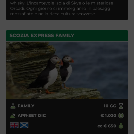
whisky. L'incantevole isola di Skye o le misteriose
Orcadi. Ogni giorno ci immergiamo in paesaggi
mozzafiato e nella ricca cultura scozzese.
SCOZIA EXPRESS FAMILY
FAMILY
10
GG
APR-SET DIC
€
1.020
cc
€
650