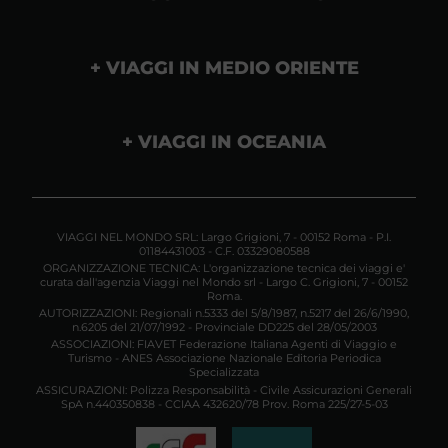
VIAGGI IN MEDIO ORIENTE
VIAGGI IN OCEANIA
VIAGGI NEL MONDO SRL: Largo Grigioni, 7 - 00152 Roma - P.I.
01184431003 - C.F. 03329080588
ORGANIZZAZIONE TECNICA: L'organizzazione tecnica dei viaggi e'
curata dall'agenzia Viaggi nel Mondo srl - Largo C. Grigioni, 7 - 00152
Roma.
AUTORIZZAZIONI: Regionali n.5333 del 5/8/1987, n.5217 del 26/6/1990,
n.6205 del 21/07/1992 - Provinciale DD225 del 28/05/2003
ASSOCIAZIONI: FIAVET Federazione Italiana Agenti di Viaggio e
Turismo - ANES Associazione Nazionale Editoria Periodica
Specializzata
ASSICURAZIONI: Polizza Responsabilità - Civile Assicurazioni Generali
SpA n.440350838 - CCIAA 432620/78 Prov. Roma 225/27-5-03