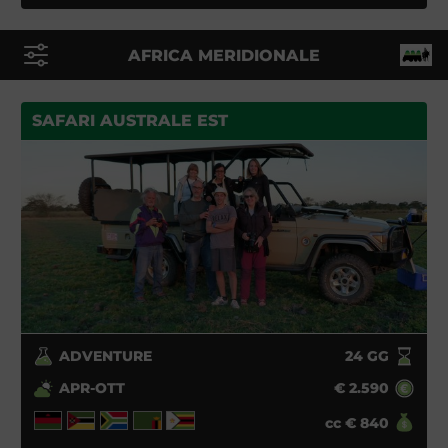
AFRICA MERIDIONALE
SAFARI AUSTRALE EST
ADVENTURE
24
GG
APR-OTT
€
2.590
cc
€
840