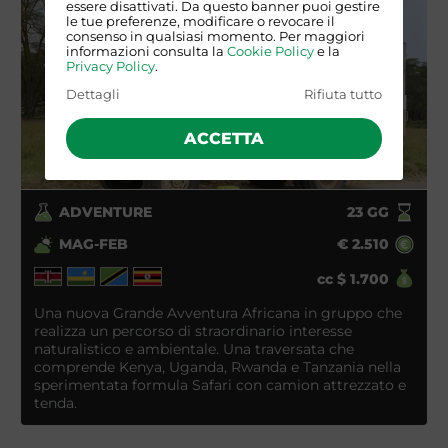
essere disattivati. Da questo banner puoi gestire
le tue preferenze, modificare o revocare il
consenso in qualsiasi momento. Per maggiori
informazioni consulta la
Cookie Policy
e la
Privacy Policy
.
Dettagli
Rifiuta tutto
ACCETTA
ADVENTURE
23
GG
MAG-FEB
€
2.510
cc
$
1.700
Una nuova Grande Avventura Africana in gruppo che
realizza un percorso di straordinario interesse
naturalistico e ambientale. Una traversata che
comprende Kenya, Uganda, Rwanda e Tanzania nella
sperimentata formula Safari con camion attrezzato e
tenda.