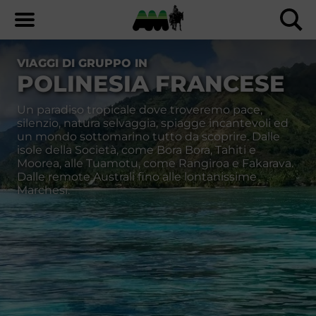
VIAGGI DI GRUPPO IN
POLINESIA FRANCESE
Un paradiso tropicale dove troveremo pace,
silenzio, natura selvaggia, spiagge incantevoli ed
un mondo sottomarino tutto da scoprire. Dalle
isole della Società, come Bora Bora, Tahiti e
Moorea, alle Tuamotu, come Rangiroa e Fakarava.
Dalle remote Australi fino alle lontanissime
Marchesi.