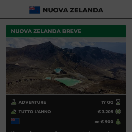
NUOVA ZELANDA
NUOVA ZELANDA BREVE
ADVENTURE
17
GG
TUTTO L'ANNO
€
3.205
cc
€
900