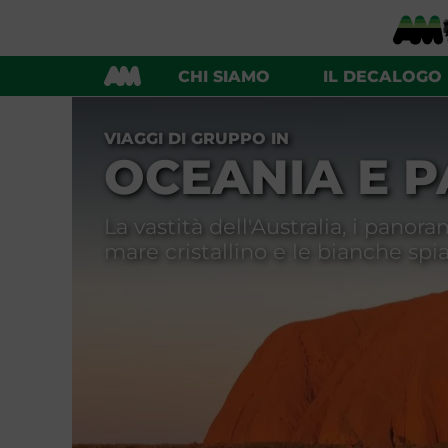
AUSTRALIA
POLINESIA FRANCESE
CHI SIAMO
IL DECALOGO
VIAGGI DI GRUPPO IN
OCEANIA E P
La vastità dell'Australia, i panor
mare cristallino e le bianche spia