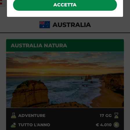
ALTRE ISOLE DEL PACIFICO
ACCETTA
AUSTRALIA
AUSTRALIA NATURA
ADVENTURE
17
GG
TUTTO L'ANNO
€
4.010