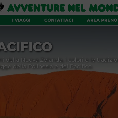
NUOVA ZELANDA
ALTRE ISOLE DEL PACIFICO
I VIAGGI
CONTATTACI
AREA PRENO
ACIFICO
ami della Nuova Zelanda, i colori e le tradiz
gge della Polinesia e del Pacifico.