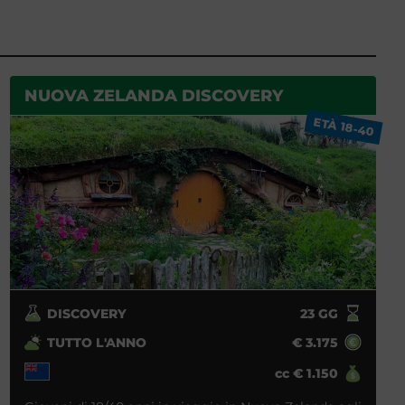
NUOVA ZELANDA DISCOVERY
ETÀ 18-40
DISCOVERY
23
GG
TUTTO L'ANNO
€
3.175
cc
€
1.150