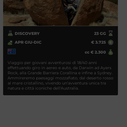
DISCOVERY
23
GG
APR GIU-DIC
€
3.725
cc
€
2.300
Viaggio per giovani avventurosi di 18/40 anni
effettuando giro in aereo e auto, da Darwin ad Ayers
Rock, alla Grande Barriera Corallina e infine a Sydney.
Ammireremo paesaggi mozzafiato, dal deserto rosso
al mare cristallino, vivendo un’avventura unica tra
natura e città iconiche dell'Australia.