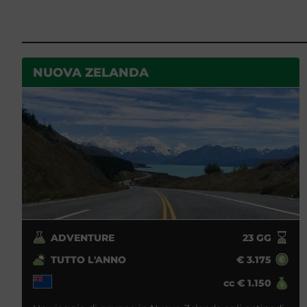
NUOVA ZELANDA
ADVENTURE
23
GG
TUTTO L'ANNO
€
3.175
cc
€
1.150