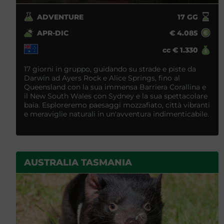
ADVENTURE
17
GG
APR-DIC
€
4.085
cc
€
1.330
17 giorni in gruppo, guidando su strade e piste da
Darwin ad Ayers Rock e Alice Springs, fino al
Queensland con la sua immensa Barriera Corallina e
il New South Wales con Sydney e la sua spettacolare
baia. Esploreremo paesaggi mozzafiato, città vibranti
e meraviglie naturali in un'avventura indimenticabile.
AUSTRALIA TASMANIA