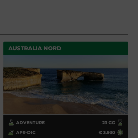
AUSTRALIA NORD
ADVENTURE
23
GG
APR-DIC
€
3.930