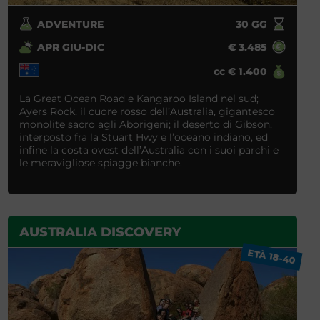
ADVENTURE
30
GG
APR GIU-DIC
€
3.485
cc
€
1.400
La Great Ocean Road e Kangaroo Island nel sud;
Ayers Rock, il cuore rosso dell’Australia, gigantesco
monolite sacro agli Aborigeni; il deserto di Gibson,
interposto fra la Stuart Hwy e l’oceano indiano, ed
infine la costa ovest dell’Australia con i suoi parchi e
le meravigliose spiagge bianche.
AUSTRALIA DISCOVERY
ETÀ 18-40