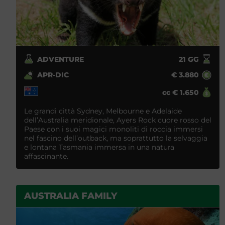
ADVENTURE
21
GG
APR-DIC
€
3.880
cc
€
1.650
Le grandi città Sydney, Melbourne e Adelaide
dell’Australia meridionale, Ayers Rock cuore rosso del
Paese con i suoi magici monoliti di roccia immersi
nel fascino dell’outback, ma soprattutto la selvaggia
e lontana Tasmania immersa in una natura
affascinante.
AUSTRALIA FAMILY