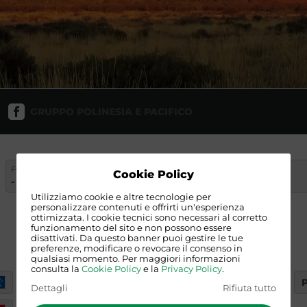
GRUPPO POLINESIA E PACIFICO
FORMULA
CARATTERISTICA
DATA
Cookie Policy
-
-
-
Utilizziamo cookie e altre tecnologie per
personalizzare contenuti e offrirti un'esperienza
ottimizzata. I cookie tecnici sono necessari al corretto
funzionamento del sito e non possono essere
disattivati. Da questo banner puoi gestire le tue
preferenze, modificare o revocare il consenso in
qualsiasi momento. Per maggiori informazioni
consulta la
Cookie Policy
e la
Privacy Policy
.
NUOVA ZELANDA
Dettagli
Rifiuta tutto