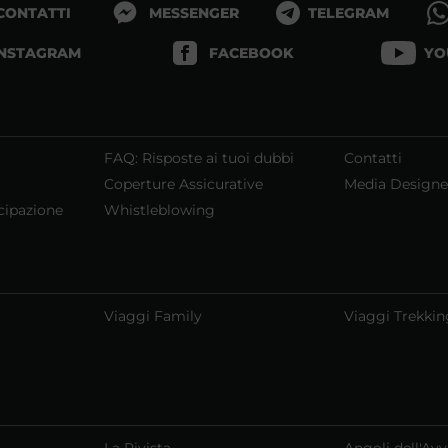
 CONTATTI
MESSENGER
TELEGRAM
INSTAGRAM
FACEBOOK
YO
FAQ: Risposte ai tuoi dubbi
Contatti
Coperture Assicurative
Media Designe
cipazione
Whistleblowing
Viaggi Family
Viaggi Trekkin
La Rivista
Angoli dell'Av