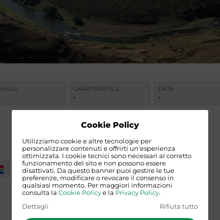
RMULA
CARATTERISTICA
DATA
-
-
Cookie Policy
Utilizziamo cookie e altre tecnologie per
personalizzare contenuti e offrirti un'esperienza
ottimizzata. I cookie tecnici sono necessari al corretto
funzionamento del sito e non possono essere
disattivati. Da questo banner puoi gestire le tue
preferenze, modificare o revocare il consenso in
qualsiasi momento. Per maggiori informazioni
consulta la
Cookie Policy
e la
Privacy Policy
.
SUDAFRICA
Dettagli
Rifiuta tutto