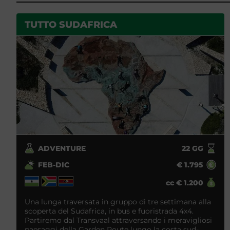
TUTTO SUDAFRICA
ADVENTURE
22
GG
FEB-DIC
€
1.795
cc
€
1.200
Una lunga traversata in gruppo di tre settimana alla
scoperta del Sudafrica, in bus e fuoristrada 4x4.
Partiremo dal Transvaal attraversando i meravigliosi
paesaggi della Garden Route lungo la costa sud-