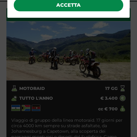
ACCETTA
SUDAFRICA MOTORAID
MOTORAID
17
GG
TUTTO L'ANNO
€
3.400
cc
€
700
Viaggio di gruppo della linea motoraid. 17 giorni per
circa 4000 km sempre su strade asfaltate, da
Johannesburg a Capetown, alla scoperta dei
paesaggi montuosi e deserti del Sudafrica. Game