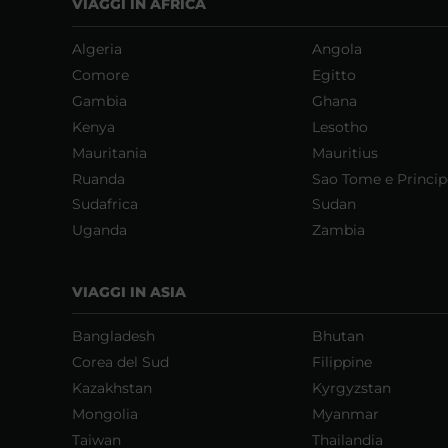
VIAGGI IN AFRICA
Algeria
Angola
Comore
Egitto
Gambia
Ghana
Kenya
Lesotho
Mauritania
Mauritius
Ruanda
Sao Tome e Princip
Sudafrica
Sudan
Uganda
Zambia
VIAGGI IN ASIA
Bangladesh
Bhutan
Corea del Sud
Filippine
Kazakhstan
Kyrgyzstan
Mongolia
Myanmar
Taiwan
Thailandia