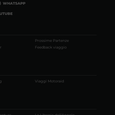
WHATSAPP
UTUBE
Prossime Partenze
r
Feedback viaggio
g
Viaggi Motoraid
ventura
La Libreria dell'Angolo