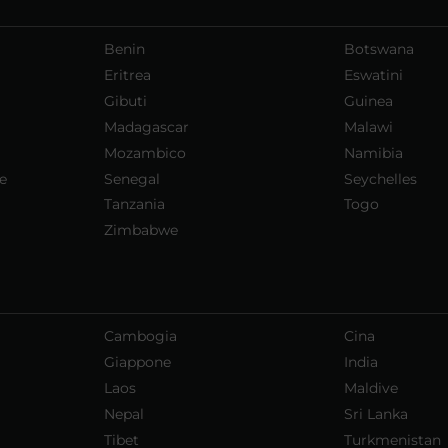
Benin
Botswana
Eritrea
Eswatini
Gibuti
Guinea
Madagascar
Malawi
Mozambico
Namibia
e
Senegal
Seychelles
Tanzania
Togo
Zimbabwe
Cambogia
Cina
Giappone
India
Laos
Maldive
Nepal
Sri Lanka
Tibet
Turkmenistan