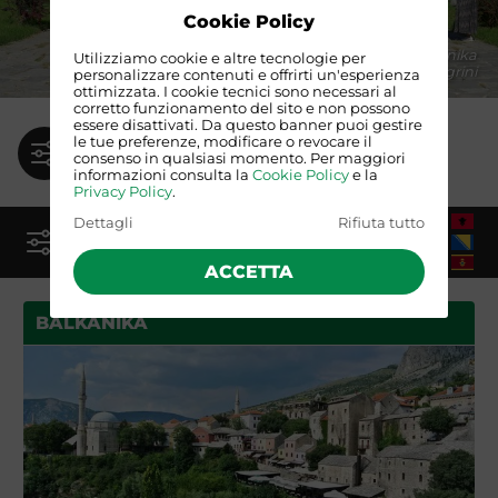
Cookie Policy
Da un Balkanika
Utilizziamo cookie e altre tecnologie per
Foto di Mauro Magrini
personalizzare contenuti e offrirti un'esperienza
ottimizzata. I cookie tecnici sono necessari al
corretto funzionamento del sito e non possono
essere disattivati. Da questo banner puoi gestire
TROVATO 1 VIAGGIO
le tue preferenze, modificare o revocare il
consenso in qualsiasi momento. Per maggiori
Usa l'icona a sinistra per modificare la ricerca
informazioni consulta la
Cookie Policy
e la
Privacy Policy
.
Dettagli
Rifiuta tutto
ALBANIA E BALCANI
ACCETTA
BALKANIKA