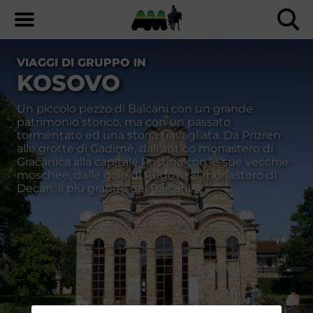
VIAGGI DI GRUPPO IN
KOSOVO
Un piccolo pezzo di Balcani con un grande
patrimonio storico, ma con un passato
tormentato ed una storia travagliata. Da Prizren
alle grotte di Gadimë, dall'antico monastero di
Gračanica alla capitale Priština con le sue vecchie
moschee, dalle gole di Rugova al monastero di
Deçan, il più grande dei Balcani.