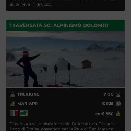
sulla neve in gruppo.
TRAVERSATA SCI ALPINISMO DOLOMITI
TREKKING
7
GG
MAR-APR
€
925
cc
€
550
Traversata sci alpinistica nelle Dolomiti, da Falcade al
Lago di Braies, passando per le Pale di San Martino,