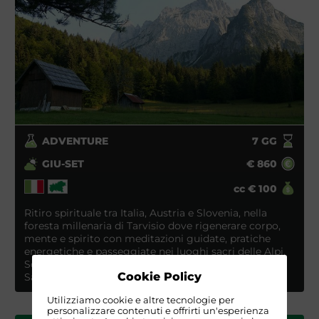
ADVENTURE
7
GG
GIU-SET
€
860
cc
€
100
Ritiro spirituale tra Italia, Austria e Slovenia, nella
foresta millenaria di Tarvisio dove rigenerare corpo,
mente e spirito con meditazioni guidate, pratiche
energetiche e passeggiate nei luoghi sacri delle Alpi.
Scopriremo i laghi di Fusine, il Monte Lussari e la Val
Cookie Policy
Saisera, immerso nella natura e consapevolezza.
Utilizziamo cookie e altre tecnologie per
personalizzare contenuti e offrirti un'esperienza