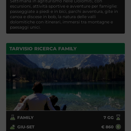
Settimana in agriturismo nelle Dolomiti, con
escursioni, attività sportive e avventure per famiglie:
passeggiate a piedi e in bici, parchi avventura, gite in
canoa e discese in bob, la natura delle valli
dolomitiche con itinerari, immersi tra montagne e
paesaggi unici.
TARVISIO RICERCA FAMILY
FAMILY
7
GG
GIU-SET
€
860