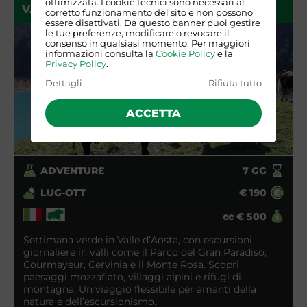
ottimizzata. I cookie tecnici sono necessari al
VALLE D'AOSTA
corretto funzionamento del sito e non possono
essere disattivati. Da questo banner puoi gestire
le tue preferenze, modificare o revocare il
consenso in qualsiasi momento. Per maggiori
informazioni consulta la
Cookie Policy
e la
Privacy Policy
.
Dettagli
Rifiuta tutto
ACCETTA
ADVENTURE
7
GG
LUG-OTT
€
190
cc
€
500
Settimana verde in Valle d’Aosta, con escursioni
giornaliere in valli come il Parco del Gran Paradiso,
Courmayeur, Cervinia e il Monte Rosa. Scopri
paesaggi mozzafiato, villaggi alpini e rifugi di
montagna. Un viaggio flessibile per amanti della
natura e dell’escursionismo.