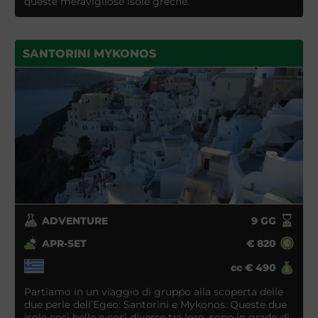
queste meravigliose isole greche.
SANTORINI MYKONOS
ADVENTURE
9
GG
APR-SET
€
820
cc
€
490
Partiamo in un viaggio di gruppo alla scoperta delle
due perle dell’Egeo: Santorini e Mykonos. Queste due
isole così belle e così diverse tra loro, sono in grado di