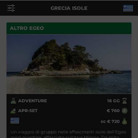
GRECIA ISOLE
ALTRO EGEO
ADVENTURE
16
GG
APR-SET
€
760
cc
€
720
Un viaggio di gruppo nelle affascinanti isole dell'Egeo
nord-orientale, affacciate sull'Asia Minore. Tra mito,