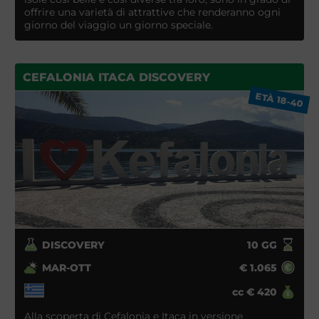
offrire una varietà di attrattive che renderanno ogni
giorno del viaggio un giorno speciale.
CEFALONIA ITACA DISCOVERY
ETÀ 18-40
DISCOVERY
10
GG
MAR-OTT
€
1.065
cc
€
420
Alla scoperta di Cefalonia e Itaca in versione