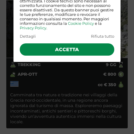
ottimizzata. I cookie tecnici sono necessari al
corretto funzionamento del sito e non possono
essere disattivati. Da questo banner puoi gestire
le tue preferenze, modificare o revocare il
consenso in qualsiasi momento. Per maggiori
informazioni consulta la
Cookie Policy
e la
Privacy Policy
.
Dettagli
Rifiuta tutto
ACCETTA
TREKKING
9
GG
APR-OTT
€
800
cc
€
350
Camminata tra natura e tradizione nei villaggi della
Grecia nord-occidentale, in una regione ancora
ignorata dal turismo di massa. Esploreremo paesaggi
incontaminati, antichi sentieri e pittoreschi borghi,
vivendo un’avventura autentica immersi nella cultura
locale.