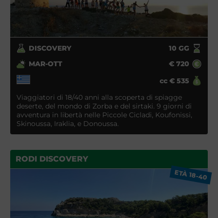
DISCOVERY
10
GG
MAR-OTT
€
720
cc
€
535
Viaggiatori di 18/40 anni alla scoperta di spiagge
deserte, del mondo di Zorba e del sirtaki. 9 giorni di
avventura in libertà nelle Piccole Cicladi, Koufonissi,
Skinoussa, Iraklia, e Donoussa.
RODI DISCOVERY
ETÀ 18-40