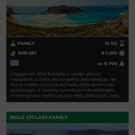
FAMILY
15
GG
APR-SET
€
1.200
cc
€
700
Viaggio con altre famiglie e i propri piccoli
viaggiatori a Creta, alla scoperta delle spiagge, dei
monti e delle antichità dell’isola. Esploreremo siti
archeologici e vivremo avventure indimenticabili,
immergendoci nella cultura e nella bellezza di Creta.
ISOLE CICLADI FAMILY