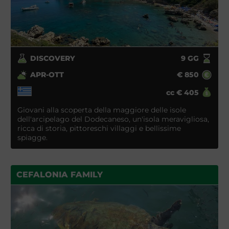
DISCOVERY
9
GG
APR-OTT
€
850
cc
€
405
Giovani alla scoperta della maggiore delle isole
dell'arcipelago del Dodecaneso, un'isola meravigliosa,
ricca di storia, pittoreschi villaggi e bellissime
spiagge.
CEFALONIA FAMILY