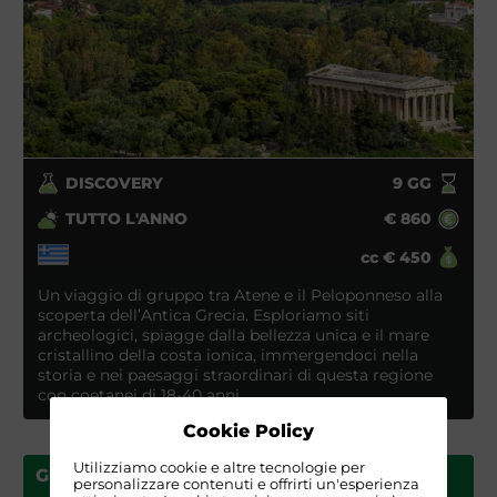
DISCOVERY
9
GG
TUTTO L'ANNO
€
860
cc
€
450
Un viaggio di gruppo tra Atene e il Peloponneso alla
scoperta dell’Antica Grecia. Esploriamo siti
archeologici, spiagge dalla bellezza unica e il mare
cristallino della costa ionica, immergendoci nella
storia e nei paesaggi straordinari di questa regione
con coetanei di 18-40 anni.
Cookie Policy
Utilizziamo cookie e altre tecnologie per
GRECIA ZAGORIA TREK
personalizzare contenuti e offrirti un'esperienza