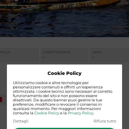
RMULA
CARATTERISTICA
DATA
-
-
Cookie Policy
Utilizziamo cookie e altre tecnologie per
personalizzare contenuti e offrirti un'esperienza
ottimizzata. I cookie tecnici sono necessari al corretto
funzionamento del sito e non possono essere
disattivati. Da questo banner puoi gestire le tue
preferenze, modificare o revocare il consenso in
qualsiasi momento. Per maggiori informazioni
consulta la
Cookie Policy
e la
Privacy Policy
.
SENEGAL
Dettagli
Rifiuta tutto