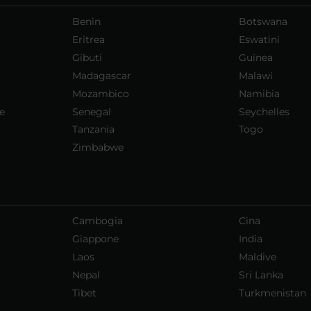
Benin
Botswana
Eritrea
Eswatini
Gibuti
Guinea
Madagascar
Malawi
Mozambico
Namibia
e
Senegal
Seychelles
Tanzania
Togo
Zimbabwe
Cambogia
Cina
Giappone
India
Laos
Maldive
Nepal
Sri Lanka
Tibet
Turkmenistan