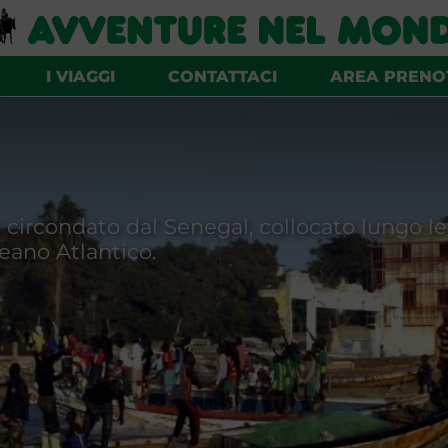
I VIAGGI
CONTATTACI
AREA PRENO
circondato dal Senegal, collocato lungo 
eano Atlantico.