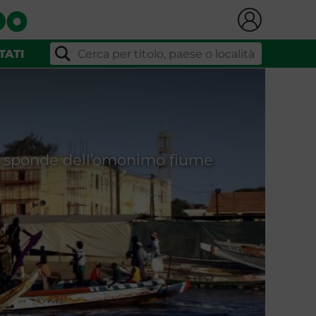
TATI
le sponde dell’omonimo fiume