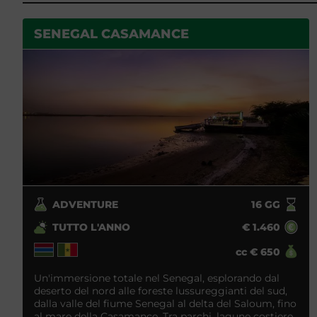
SENEGAL CASAMANCE
ADVENTURE
16
GG
TUTTO L'ANNO
€
1.460
cc
€
650
Un'immersione totale nel Senegal, esplorando dal
deserto del nord alle foreste lussureggianti del sud,
dalla valle del fiume Senegal al delta del Saloum, fino
al mare della Casamance. Tra parchi, lagune costiere