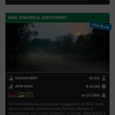
MAL D'AFRICA DISCOVERY
ETÀ 18-40
DISCOVERY
23
GG
APR-NOV
€
2.455
cc
$
1.300
Un'incredibile avventura per viaggiatori di 18/40 anni,
zaino in spalla, attraversando Zambia, Malawi e
Mozambico con mezzi pubblici, in tenda, alberghetti e