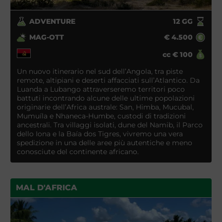
ADVENTURE
12
GG
MAG-OTT
€
4.500
cc
€
100
Un nuovo itinerario nel sud dell’Angola, tra piste
remote, altipiani e deserti affacciati sull’Atlantico. Da
Luanda a Lubango attraverseremo territori poco
battuti incontrando alcune delle ultime popolazioni
originarie dell’Africa australe: San, Himba, Mucubal,
Mumuíla e Nhaneca-Humbe, custodi di tradizioni
ancestrali. Tra villaggi isolati, dune del Namib, il Parco
dello Iona e la Baía dos Tigres, vivremo una vera
spedizione in una delle aree più autentiche e meno
conosciute del continente africano.
MAL D'AFRICA