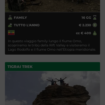
FAMILY
16
GG
TUTTO L'ANNO
€
2.230
cc
€
400
In questo viaggio family lungo il fiume Omo,
scopriremo le tribù della Rift Valley e visiteremo il
Lago Rodolfo e il fiume Omo nell’Etiopia meridionale.
TIGRAI TREK