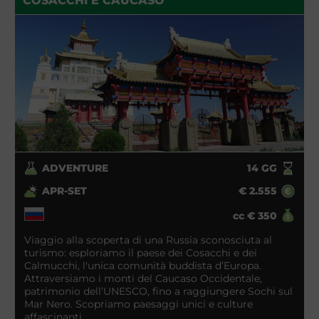
COSACCHI E CAUCASO
ADVENTURE
14
GG
APR-SET
€
2.555
cc
€
350
Viaggio alla scoperta di una Russia sconosciuta al
turismo: esploriamo il paese dei Cosacchi e dei
Calmucchi, l'unica comunità buddista d’Europa.
Attraversiamo i monti del Caucaso Occidentale,
patrimonio dell’UNESCO, fino a raggiungere Sochi sul
Mar Nero. Scopriamo paesaggi unici e culture
affascinanti.