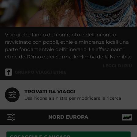
Da un Papua Niugini
Foto di Valentina Miozzo
Viaggi che fanno del confronto e dell'incontro
ravvicinato con popoli, etnie e minoranze locali una
parte fondamentale dell'itinerario. Le affascinanti
etnie dell'Omo e dei Surma, le Himba della Namibia,
le sconosciute feste dello Yunnan, i monaci tibetani
LEGGI DI PIÙ
e del vicino Ladakh, i nomadi della Mongolia, le tribu
GRUPPO VIAGGI ETNIE
del Nagaland e dell'Arunachal, le isolate comunita
indie dell'Amazzonia, gli incredibili festival
TROVATI 114 VIAGGI
multicolore della Papua Nuova Guinea.
Usa l'icona a sinistra per modificare la ricerca
NORD EUROPA