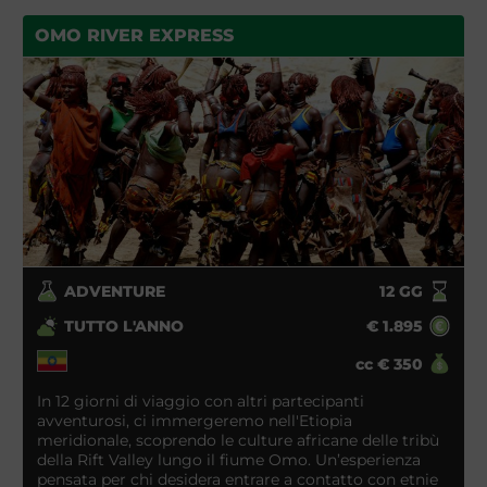
OMO RIVER EXPRESS
ADVENTURE
12
GG
TUTTO L'ANNO
€
1.895
cc
€
350
In 12 giorni di viaggio con altri partecipanti
avventurosi, ci immergeremo nell'Etiopia
meridionale, scoprendo le culture africane delle tribù
della Rift Valley lungo il fiume Omo. Un’esperienza
pensata per chi desidera entrare a contatto con etnie