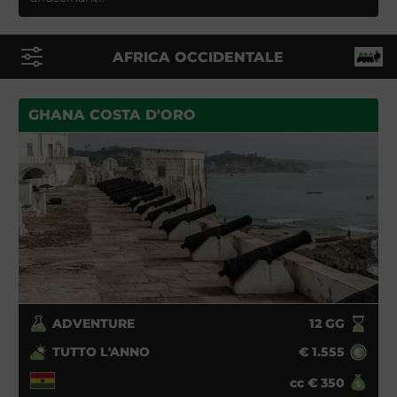
AFRICA OCCIDENTALE
GHANA COSTA D'ORO
ADVENTURE
12
GG
TUTTO L'ANNO
€
1.555
cc
€
350