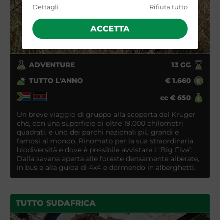
Dettagli
Rifiuta tutto
ACCETTA
ADVENTURE
13
GG
TUTTO L'ANNO
€
1.660
cc
€
650
Un breve viaggio di gruppo alla scoperta del Kruger
che, con una superficie di oltre 19.000 chilometri
quadrati, è uno dei parchi nazionali più grandi e
famosi al mondo. Rinomato per la sua straordinaria
biodiversità e dove è possibile avvistare i "Big Five".
Dalla savana aperta alle foreste densamente alberate,
in bus e alla guida di 4x4 e dormendo in alberghetti.
TUTTO SUDAFRICA