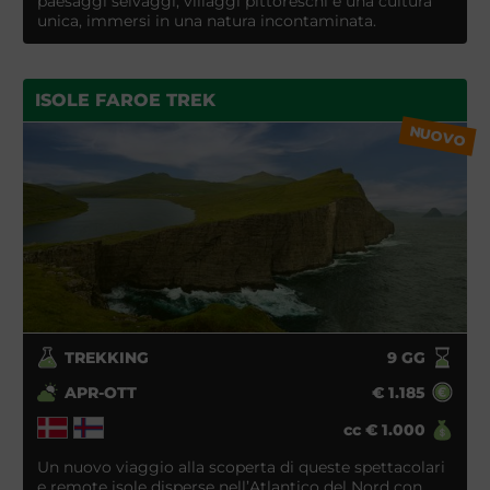
paesaggi selvaggi, villaggi pittoreschi e una cultura
unica, immersi in una natura incontaminata.
ISOLE FAROE TREK
NUOVO
TREKKING
9
GG
APR-OTT
€
1.185
cc
€
1.000
Un nuovo viaggio alla scoperta di queste spettacolari
e remote isole disperse nell’Atlantico del Nord con