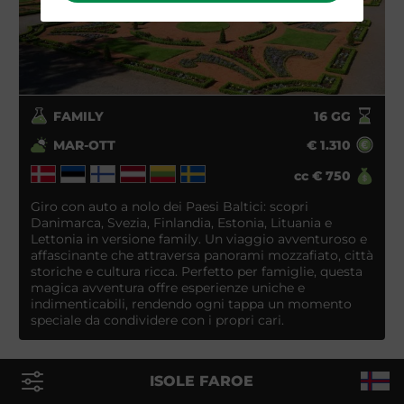
FAMILY
16
GG
MAR-OTT
€
1.310
cc
€
750
Giro con auto a nolo dei Paesi Baltici: scopri
Danimarca, Svezia, Finlandia, Estonia, Lituania e
Lettonia in versione family. Un viaggio avventuroso e
affascinante che attraversa panorami mozzafiato, città
storiche e cultura ricca. Perfetto per famiglie, questa
magica avventura offre esperienze uniche e
indimenticabili, rendendo ogni tappa un momento
speciale da condividere con i propri cari.
ISOLE FAROE