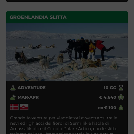
GROENLANDIA SLITTA
ADVENTURE
10
GG
MAR-APR
€
4.640
cc
€
100
Grande Avventura per viaggiatori avventurosi tra le
nevi ed i ghiacci dei fiordi di Sermilik e l’isola di
Amassalik oltre il Circolo Polare Artico, con le slitte
trainate dai cani. Immersione totale in una natura