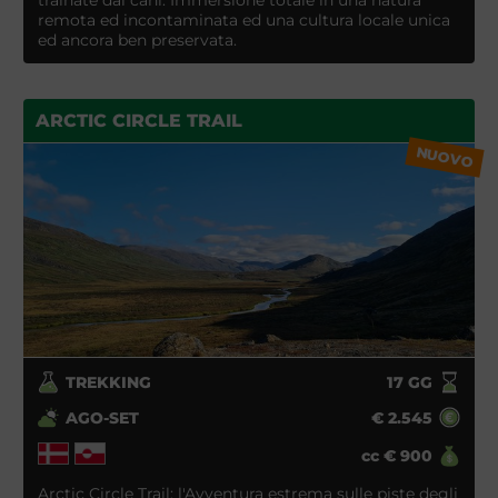
remota ed incontaminata ed una cultura locale unica
ed ancora ben preservata.
ARCTIC CIRCLE TRAIL
NUOVO
TREKKING
17
GG
AGO-SET
€
2.545
cc
€
900
Arctic Circle Trail: l'Avventura estrema sulle piste degli