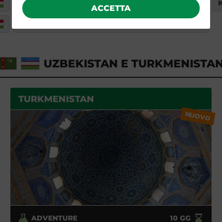
KYRGYZSTAN
ACCETTA
GRANDI TRAVERSATE
UZBEKISTAN E TURKMENISTA
TURKMENISTAN
NUOVO
ADVENTURE
10
GG