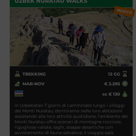
UZBEK NURATAU WALKS
NUOVO
TREKKING
12
GG
MAR-NOV
€
2.295
cc
€
130
in Uzbekistan 7 giorni di camminate lungo i villaggi
dei Monti Nuratau, dormiremo nelle loro abitazioni
assistendo alle loro attività quotidiane, l'ambiente dei
Monti Nuratau offre scenari di montagne rocciose,
rigogliose vallate, laghi, steppe desertiche con
avvistamento di fauna selvatica; il viaggio sarà