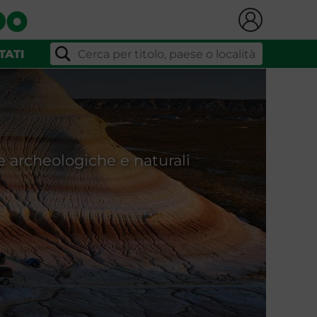
KAZAKHSTAN E UZBEKISTAN
KYRGYZSTAN E TAJIKISTAN
TATI
ze archeologiche e naturali