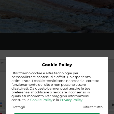
RMULA
CARATTERISTICA
DATA
Cookie Policy
-
-
Utilizziamo cookie e altre tecnologie per
personalizzare contenuti e offrirti un'esperienza
ottimizzata. I cookie tecnici sono necessari al corretto
funzionamento del sito e non possono essere
disattivati. Da questo banner puoi gestire le tue
preferenze, modificare o revocare il consenso in
qualsiasi momento. Per maggiori informazioni
consulta la
Cookie Policy
e la
Privacy Policy
.
KAZAKHSTAN
Dettagli
Rifiuta tutto