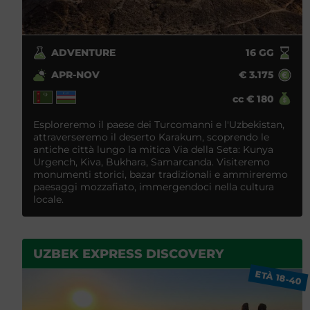
ADVENTURE
16
GG
APR-NOV
€
3.175
cc
€
180
Esploreremo il paese dei Turcomanni e l'Uzbekistan,
attraverseremo il deserto Karakum, scoprendo le
antiche città lungo la mitica Via della Seta: Kunya
Urgench, Kiva, Bukhara, Samarcanda. Visiteremo
monumenti storici, bazar tradizionali e ammireremo
paesaggi mozzafiato, immergendoci nella cultura
locale.
UZBEK EXPRESS DISCOVERY
ETÀ 18-40