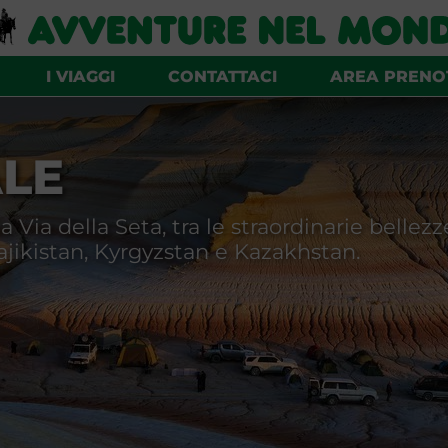
KAZAKHSTAN
KYRGYZSTAN
I VIAGGI
CONTATTACI
AREA PRENO
GRANDI TRAVERSATE
ALE
 Via della Seta, tra le straordinarie bellez
ajikistan, Kyrgyzstan e Kazakhstan.