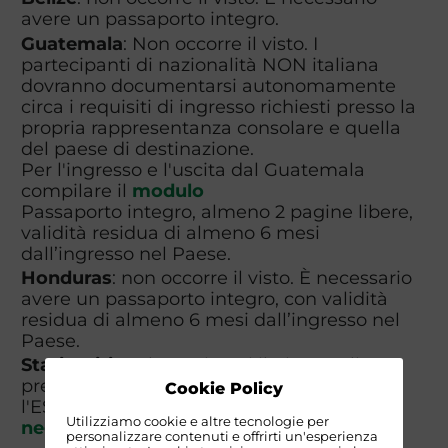
avere un passaporto integro.
Guatemala
: Non occorre il visto. I
partecipanti di nazionalità NON italiana
dovranno documentarsi autonomamente
circa i requisiti di ingresso richiesti presso la
propria rappresentanza consolare e quella
del paese di destinazione.
Per l'ingresso e l'uscita dal Guatemala
compilare il
modulo
Passaporto integro, almeno 2 pagine libere,
validità residua di almeno 6 mesi
dall’ingresso nel Paese.
Honduras
: non occorre il visto. È necessario
avere un passaporto integro, con validità
residua di almeno 6 mesi dall’ingresso nel
Paese.
Stati Uniti
: Nel caso in cui il piano voli
preveda lo scalo in USA è necessario fare
Cookie Policy
l'ESTA. Vedi le
informazioni per l'ingresso
Utilizziamo cookie e altre tecnologie per
negli Stati Uniti
personalizzare contenuti e offrirti un'esperienza