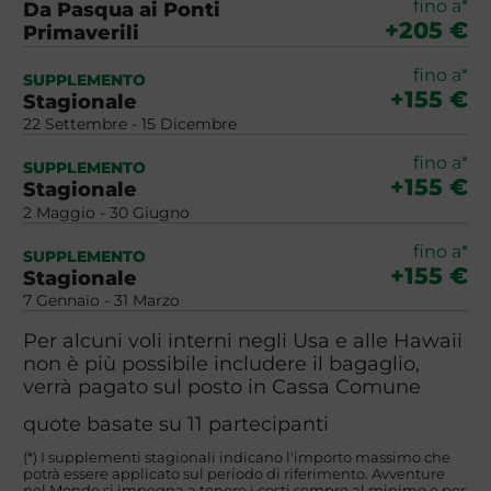
fino a*
Da Pasqua ai Ponti
+205 €
Primaverili
fino a*
SUPPLEMENTO
+155 €
Stagionale
22 Settembre - 15 Dicembre
fino a*
SUPPLEMENTO
+155 €
Stagionale
2 Maggio - 30 Giugno
fino a*
SUPPLEMENTO
+155 €
Stagionale
7 Gennaio - 31 Marzo
Per alcuni voli interni negli Usa e alle Hawaii
non è più possibile includere il bagaglio,
verrà pagato sul posto in Cassa Comune
quote basate su 11 partecipanti
(*) I supplementi stagionali indicano l'importo massimo che
potrà essere applicato sul periodo di riferimento. Avventure
nel Mondo si impegna a tenere i costi sempre al minimo e per