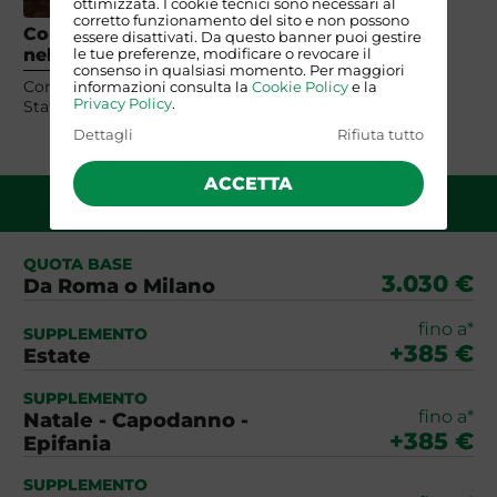
ottimizzata. I cookie tecnici sono necessari al
corretto funzionamento del sito e non possono
Come e quali parchi visitare
essere disattivati. Da questo banner puoi gestire
nell'ovest degli Stati Uniti
le tue preferenze, modificare o revocare il
consenso in qualsiasi momento. Per maggiori
Come e quali parchi visitare nell'ovest degli
informazioni consulta la
Cookie Policy
e la
Privacy Policy
.
Stati Uniti
Dettagli
Rifiuta tutto
ACCETTA
QUOTA DI PARTECIPAZIONE
QUOTA BASE
3.030 €
Da Roma o Milano
fino a*
SUPPLEMENTO
+385 €
Estate
SUPPLEMENTO
fino a*
Natale - Capodanno -
+385 €
Epifania
SUPPLEMENTO