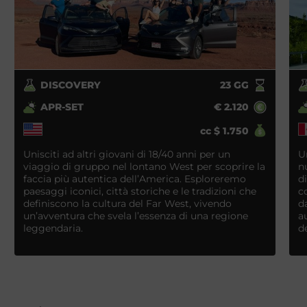
DISCOVERY
23
GG
APR-SET
€
2.120
cc
$
1.750
Unisciti ad altri giovani di 18/40 anni per un
U
viaggio di gruppo nel lontano West per scoprire la
n
faccia più autentica dell’America. Esploreremo
d
paesaggi iconici, città storiche e le tradizioni che
c
definiscono la cultura del Far West, vivendo
d
un’avventura che svela l’essenza di una regione
a
leggendaria.
de