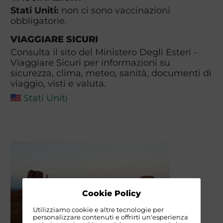
Stati Uniti:
non ci sono vaccinazioni
obbligatorie.
VIAGGIARE SICURI
Consulta il sito del Ministero Degli Esteri -
Viaggiare Sicuri per informazioni su
sicurezza, clima, meteo, sanità, documenti di
viaggio, visti e valuta.
Stati Uniti
Cookie Policy
Utilizziamo cookie e altre tecnologie per
personalizzare contenuti e offrirti un'esperienza