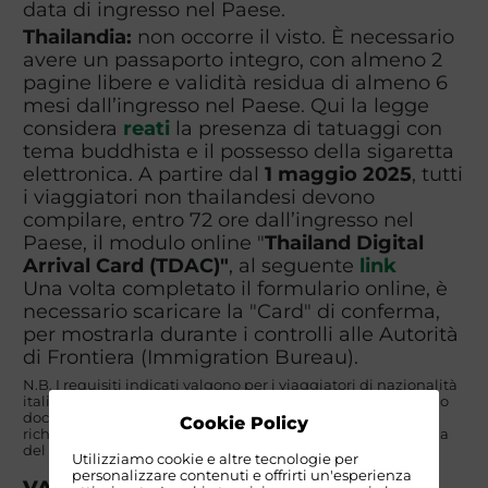
data di ingresso nel Paese.
Thailandia:
non occorre il visto. È necessario
avere un passaporto integro, con almeno 2
pagine libere e validità residua di almeno 6
mesi dall’ingresso nel Paese. Qui la legge
considera
reati
la presenza di tatuaggi con
tema buddhista e il possesso della sigaretta
elettronica. A partire dal
1 maggio 2025
, tutti
i viaggiatori non thailandesi devono
compilare, entro 72 ore dall’ingresso nel
Paese, il modulo online "
Thailand Digital
Arrival Card (TDAC)"
, al seguente
link
Una volta completato il formulario online, è
necessario scaricare la "Card" di conferma,
per mostrarla durante i controlli alle Autorità
di Frontiera (Immigration Bureau).
N.B. I requisiti indicati valgono per i viaggiatori di nazionalità
italiana. I partecipanti di nazionalità NON italiana dovranno
documentarsi autonomamente circa i requisiti di ingresso
Cookie Policy
richiesti presso la propria rappresentanza consolare e quella
del paese di destinazione.
Utilizziamo cookie e altre tecnologie per
personalizzare contenuti e offrirti un'esperienza
VACCINAZIONI