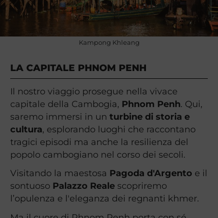
Kampong Khleang
LA CAPITALE PHNOM PENH
Il nostro viaggio prosegue nella vivace
capitale della Cambogia,
Phnom Penh
. Qui,
saremo immersi in un
turbine di storia e
cultura
, esplorando luoghi che raccontano
tragici episodi ma anche la resilienza del
popolo cambogiano nel corso dei secoli.
Visitando la maestosa
Pagoda d'Argento
e il
sontuoso
Palazzo Reale
scopriremo
l’opulenza e l'eleganza dei regnanti khmer.
Ma il cuore di Phnom Penh porta con sé