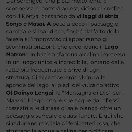
Dal Serengeti, una pista molto lenta e
sconnessa ci porterà ad est, vicino al confine
con il Kenya, passando da
villaggi di etnia
Sonjo e Masai. A
poco a poco il paesaggio
cambia e si inaridisce, finché dall’alto della
falesia all’improvviso ci appariranno gli
sconfinati orizzonti che circondano il
Lago
Natron
: un bacino d’acqua alcalina immerso
in un luogo unico e incredibile, lontano dalle
rotte più frequentate e privo di ogni
struttura. Ci accamperemo vicino alle
sponde del lago,
ai piedi del vulcano attivo
Ol Doinyo Lengai
, la "Montagna di Dio" per i
Maasai. Il lago, con le sue acque dai riflessi
rossastri e le distese di sale bianco, offre un
paesaggio surreale e quasi lunare. È qui che
si radunano migliaia di fenicotteri rosa, che
sfruttano le acque alcaline per nidificare.