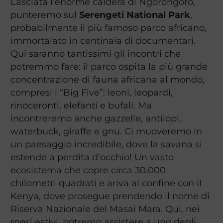
Lasciata l’enorme caldera di Ngorongoro,
punteremo sul
Serengeti National Park
,
probabilmente il più famoso parco africano,
immortalato in centinaia di documentari.
Qui saranno tantissimi gli incontri che
potremmo fare: il parco ospita la più grande
concentrazione di fauna africana al mondo,
compresi i “Big Five”: leoni, leopardi,
rinoceronti, elefanti e bufali. Ma
incontreremo anche gazzelle, antilopi,
waterbuck, giraffe e gnu. Ci muoveremo in
un paesaggio incredibile, dove la savana si
estende a perdita d’occhio! Un vasto
ecosistema che copre circa 30.000
chilometri quadrati e ariva al confine con il
Kenya, dove prosegue prendendo il nome di
Riserva Nazionale del Masai Mara. Qui, nei
mesi estivi, potremo assistere a uno degli