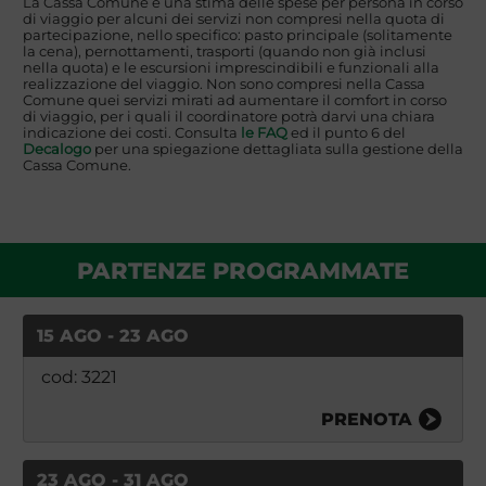
La Cassa Comune è una stima delle spese per persona in corso
di viaggio per alcuni dei servizi non compresi nella quota di
partecipazione, nello specifico: pasto principale (solitamente
la cena), pernottamenti, trasporti (quando non già inclusi
nella quota) e le escursioni imprescindibili e funzionali alla
realizzazione del viaggio. Non sono compresi nella Cassa
Comune quei servizi mirati ad aumentare il comfort in corso
di viaggio, per i quali il coordinatore potrà darvi una chiara
indicazione dei costi. Consulta
le FAQ
ed il punto 6 del
Decalogo
per una spiegazione dettagliata sulla gestione della
Cassa Comune.
PARTENZE PROGRAMMATE
15 AGO - 23 AGO
cod: 3221
PRENOTA
23 AGO - 31 AGO