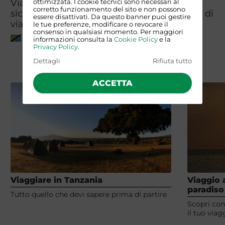
Viaggiare Sicuri per informazioni su
ottimizzata. I cookie tecnici sono necessari al
corretto funzionamento del sito e non possono
sicurezza, clima, meteo, sanità, documenti di
essere disattivati. Da questo banner puoi gestire
viaggio, visti e valuta.
le tue preferenze, modificare o revocare il
consenso in qualsiasi momento. Per maggiori
Tanzania
informazioni consulta la
Cookie Policy
e la
Privacy Policy
.
Dettagli
Rifiuta tutto
ACCETTA
Viaggiare in Tanzania
Viaggio 
paradiso
Tutto quello che devi sapere prima di partire
Scopri come
il tuo via