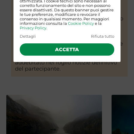
ottimizzata. I cookie tecnici sono necessari al
passaggio ponte, venisse richiesto di
corretto funzionamento del sito e non possono
essere disattivati. Da questo banner puoi gestire
effettuarla in aereo, il relativo costo
le tue preferenze, modificare o revocare il
verrà applicato il direttamente nel foglio
consenso in qualsiasi momento. Per maggiori
informazioni consulta la
Cookie Policy
e la
notizie definitivo del partecipante.
Privacy Policy
.
Le tratte in traghetto non prevedono
pasti a bordo, qualora la politica di
Dettagli
Rifiuta tutto
vendita da parte di Hurtigruten dovesse
prevedere l’inclusione del pasto in orari
ACCETTA
di navigazione, il relativo costo verrà
addebitato nel foglio notizie definitivo
del partecipante.