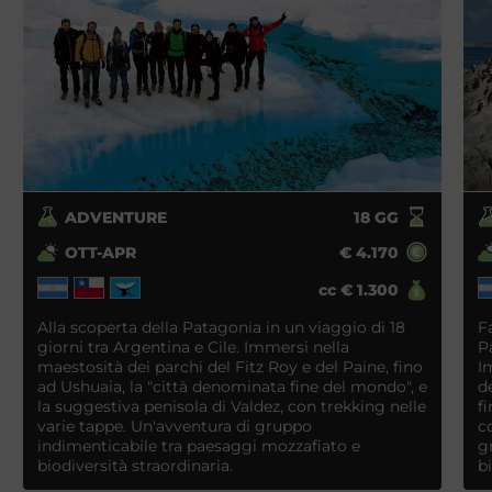
ADVENTURE
18
GG
OTT-APR
€
4.170
cc
€
1.300
Alla scoperta della Patagonia in un viaggio di 18
F
giorni tra Argentina e Cile. Immersi nella
P
maestosità dei parchi del Fitz Roy e del Paine, fino
I
ad Ushuaia, la "città denominata fine del mondo", e
d
la suggestiva penisola di Valdez, con trekking nelle
f
varie tappe. Un'avventura di gruppo
c
indimenticabile tra paesaggi mozzafiato e
g
biodiversità straordinaria.
b