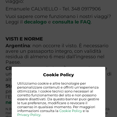
viaggio:
Emanuele CALVIELLO - Tel. 348 0917906
Vuoi sapere come funzionano i nostri viaggi?
Leggi il
decalogo
e
consulta le FAQ
.
VISTI E NORME
Argentina
: non occorre il visto. È necessario
avere un passaporto integro, con validità
residua di almeno 6 mesi dall’ingresso nel
Paese.
Cile
: non occorre il visto. È necessario avere
un passaporto integro, con validità residua di
Cookie Policy
almeno 6 mesi dall’ingresso nel Paese.
Utilizziamo cookie e altre tecnologie per
Stati Uniti
: Nel caso in cui il piano voli
personalizzare contenuti e offrirti un'esperienza
preveda lo scalo in USA è necessario fare
ottimizzata. I cookie tecnici sono necessari al
corretto funzionamento del sito e non possono
l'ESTA. Vedi le
informazioni per l'ingresso
essere disattivati. Da questo banner puoi gestire
negli Stati Uniti
le tue preferenze, modificare o revocare il
consenso in qualsiasi momento. Per maggiori
N.B. I requisiti indicati valgono per i viaggiatori di nazionalità
informazioni consulta la
Cookie Policy
e la
italiana. I partecipanti di nazionalità NON italiana dovranno
Privacy Policy
.
documentarsi autonomamente circa i requisiti di ingresso