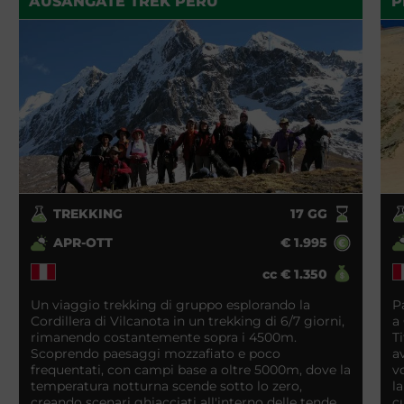
AUSANGATE TREK PERÙ
P
TREKKING
17
GG
APR-OTT
€
1.995
cc
€
1.350
Un viaggio trekking di gruppo esplorando la
P
Cordillera di Vilcanota in un trekking di 6/7 giorni,
a
rimanendo costantemente sopra i 4500m.
T
Scoprendo paesaggi mozzafiato e poco
a
frequentati, con campi base a oltre 5000m, dove la
v
temperatura notturna scende sotto lo zero,
l
creando scenari ghiacciati all'interno delle tende.
c