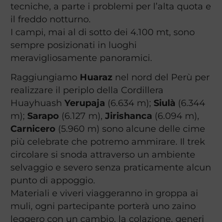
tecniche, a parte i problemi per l’alta quota e
il freddo notturno.
I campi, mai al di sotto dei 4.100 mt, sono
sempre posizionati in luoghi
meravigliosamente panoramici.
Raggiungiamo
Huaraz
nel nord del Perù per
realizzare il periplo della Cordillera
Huayhuash
Yerupaja
(6.634 m);
Siulà
(6.344
m);
Sarapo
(6.127 m),
Jirishanca
(6.094 m),
Carnicero
(5.960 m) sono alcune delle cime
più celebrate che potremo ammirare. Il trek
circolare si snoda attraverso un ambiente
selvaggio e severo senza praticamente alcun
punto di appoggio.
Materiali e viveri viaggeranno in groppa ai
muli, ogni partecipante porterà uno zaino
leggero con un cambio, la colazione, generi