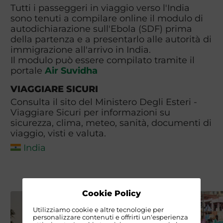
Tutti i passeggeri in viaggio verso l'India
sono tenuti a compilare online il modulo di
autodichiarazione sull'Ebola (SDF) prima
della partenza e a presentarlo alle autorità di
immigrazione all'arrivo in India.
Il modulo può essere compilato tramite il
portale
Air Suvidha
VIAGGIARE SICURI
Consulta il sito del Ministero Degli Esteri -
Viaggiare Sicuri per informazioni su
sicurezza, clima, meteo, sanità, documenti di
viaggio, visti e valuta.
India
Cookie Policy
Utilizziamo cookie e altre tecnologie per
personalizzare contenuti e offrirti un'esperienza