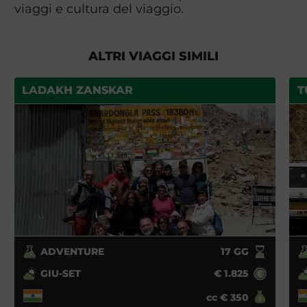
viaggi e cultura del viaggio.
ALTRI VIAGGI SIMILI
LADAKH ZANSKAR
T
ADVENTURE
17
GG
GIU-SET
€
1.825
cc
€
350