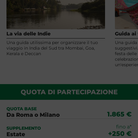
La via delle Indie
Guida ai 
Una guida utilissima per organizzare il tuo
Una guida d
viaggio in India del Sud tra Mombai, Goa,
suggestivi. 
Kerala e Deccan
festa delle 
celebrazio
un'esperie
QUOTA DI PARTECIPAZIONE
QUOTA BASE
1.865 €
Da Roma o Milano
fino a*
SUPPLEMENTO
+250 €
Estate