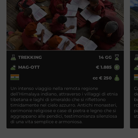
TREKKING
14
GG
MAG-OTT
€
1.885
cc
€
250
Un intenso viaggio nella remota regione
C
dell’Himalaya indiano, attraverso i villaggi di etnia
d
tibetana e laghi di smeraldo che si riflettono
b
timidamente nel cielo azzurro. Antichi monasteri,
r
cerimonie religiose e case di pietra e legno che si
p
aggrappano alle pendici, testimonianza silenziosa
st
di una vita semplice e armoniosa.