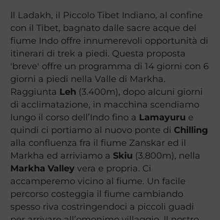
Il Ladakh, il Piccolo Tibet Indiano, al confine
con il Tibet, bagnato dalle sacre acque del
fiume Indo offre innumerevoli opportunità di
itinerari di trek a piedi. Questa proposta
'breve' offre un programma di 14 giorni con 6
giorni a piedi nella Valle di Markha.
Raggiunta
Leh
(3.400m), dopo alcuni giorni
di acclimatazione, in macchina scendiamo
lungo il corso dell’Indo fino a
Lamayuru
e
quindi ci portiamo al nuovo ponte di
Chilling
alla confluenza fra il fiume Zanskar ed il
Markha ed arriviamo a
Skiu
(3.800m), nella
Markha Valley
vera e propria. Ci
accamperemo vicino al fiume. Un facile
percorso costeggia il fiume cambiando
spesso riva costringendoci a piccoli guadi
per arrivare all’omonimo villaggio. Il nostro