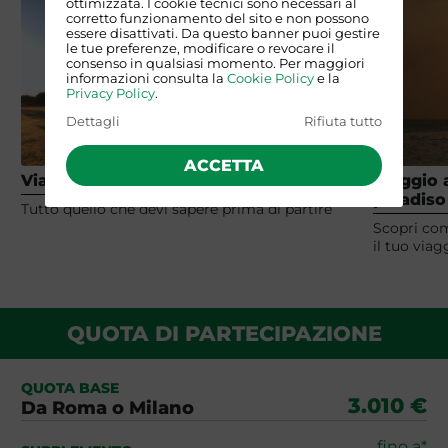
ottimizzata. I cookie tecnici sono necessari al
corretto funzionamento del sito e non possono
essere disattivati. Da questo banner puoi gestire
le tue preferenze, modificare o revocare il
consenso in qualsiasi momento. Per maggiori
informazioni consulta la
Cookie Policy
e la
Privacy Policy
.
Dettagli
Rifiuta tutto
ACCETTA
Viaggiare in Tanzania
Viaggio 
paradiso
Tutto quello che devi sapere prima di partire
Scopri come
il tuo via
QUOTA DI PARTECIPAZIONE
QUOTA BASE
3.010 €
Da Roma o Milano
fino a*