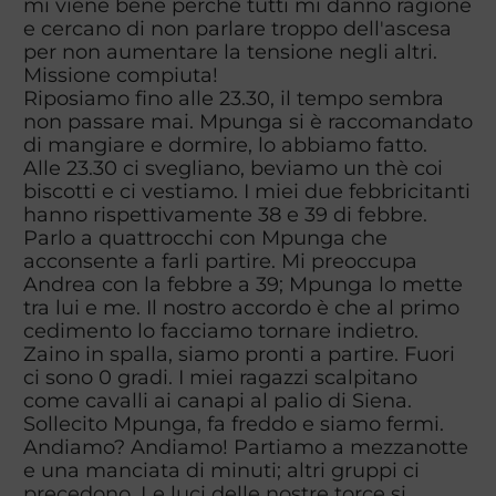
mi viene bene perchè tutti mi danno ragione
e cercano di non parlare troppo dell'ascesa
per non aumentare la tensione negli altri.
Missione compiuta!
Riposiamo fino alle 23.30, il tempo sembra
non passare mai. Mpunga si è raccomandato
di mangiare e dormire, lo abbiamo fatto.
Alle 23.30 ci svegliano, beviamo un thè coi
biscotti e ci vestiamo. I miei due febbricitanti
hanno rispettivamente 38 e 39 di febbre.
Parlo a quattrocchi con Mpunga che
acconsente a farli partire. Mi preoccupa
Andrea con la febbre a 39; Mpunga lo mette
tra lui e me. Il nostro accordo è che al primo
cedimento lo facciamo tornare indietro.
Zaino in spalla, siamo pronti a partire. Fuori
ci sono 0 gradi. I miei ragazzi scalpitano
come cavalli ai canapi al palio di Siena.
Sollecito Mpunga, fa freddo e siamo fermi.
Andiamo? Andiamo! Partiamo a mezzanotte
e una manciata di minuti; altri gruppi ci
precedono. Le luci delle nostre torce si