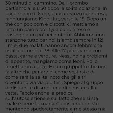
30 minuti di cammino. Da Horombo
partiamo alle 8,30 dopo la solita colazione. In
poco meno di 6 ore, pausa pranzo compresa,
raggiungiamo Kibo Hut, verso le 15. Dopo un
thè con pop corn e biscotti ci mettiamo a
letto un paio d'ore. Qualcuno è teso e
passeggia un po' nei dintorni. Abbiamo uno
stanzone tutto per noi (siamo sempre in 12).
I miei due malati hanno ancora febbre che
oscilla attorno ai 38. Alle 17 pranziamo con
pasta, carne e verdure. Nessuno ha problemi
di appetito, mangiamo come leoni. Poi ci
rimettiamo a letto. Ho un gruppetto che non
fa altro che parlare di come vestirsi e di
come sarà la salita; noto che gli altri
diventano via via più tesi. Spiego al gruppo
di distrarsi e di smetterla di pensare alla
vetta. Faccio anche la predica
sull'autoselezione e sul fatto che se si sta
male è bene fermarsi. Conoscendomi sto
mentendo spudoratamente a me stesso ma