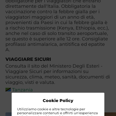
obbligatorie per i viaggiatori che entrano
direttamente dall'Italia. Obbligatoria la
vaccinazione contro la febbre gialla per i
viaggiatori maggiori di un anno di età,
provenienti da Paesi in cui la febbre gialla è
a rischio trasmissione (Kenya, Ethiopia, ecc.),
anche nel caso di solo transito aeroportuale,
se questo è superiore alle 12 ore. Consigliate
profilassi antimalarica, antitifica ed epatite
A.
VIAGGIARE SICURI
Consulta il sito del Ministero Degli Esteri -
Viaggiare Sicuri per informazioni su
sicurezza, clima, meteo, sanità, documenti di
viaggio, visti e valuta.
Tanzania
Cookie Policy
Utilizziamo cookie e altre tecnologie per
personalizzare contenuti e offrirti un'esperienza