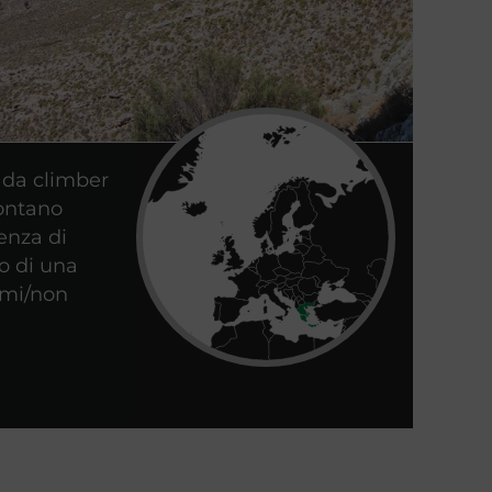
 da climber
lontano
ienza di
zo di una
nomi/non