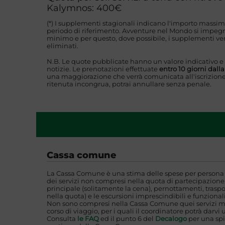
Kalymnos: 400€
(*) I supplementi stagionali indicano l'importo massim
periodo di riferimento. Avventure nel Mondo si impegna
minimo e per questo, dove possibile, i supplementi ver
eliminati.
N.B. Le quote pubblicate hanno un valore indicativo e
notizie. Le prenotazioni effettuate
entro 10 giorni dall
una maggiorazione che verrà comunicata all'iscrizione
ritenuta incongrua, potrai annullare senza penale.
Cassa comune
La Cassa Comune è una stima delle spese per persona i
dei servizi non compresi nella quota di partecipazione,
principale (solitamente la cena), pernottamenti, traspo
nella quota) e le escursioni imprescindibili e funzionali
Non sono compresi nella Cassa Comune quei servizi mi
corso di viaggio, per i quali il coordinatore potrà darvi 
Consulta
le FAQ
ed il punto 6 del
Decalogo
per una spi