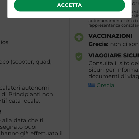
Grecia
: non occorre
ACCETTA
N.B. I requisiti indicati v
partecipanti di naziona
autonomamente circa i req
rappresentanza consolare
VACCINAZIONI
ios
Grecia:
non ci son
VIAGGIARE SICU
oco (scooter, quad,
Consulta il sito de
Sicuri per informa
documenti di viagg
Grecia
scalatori autonomi
 di Principianti non
ificata locale.
?
alla data che ti
ssegnato puoi
hanno già effettuato il