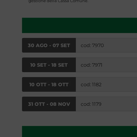
gestione della Cassa Comune.
30 AGO - 07 SET
cod: 7970
10 SET - 18 SET
cod: 7971
10 OTT - 18 OTT
cod: 1182
31 OTT - 08 NOV
cod: 1179