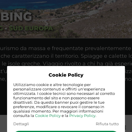
BING
G
•
SUD EUROPA
l turismo da massa e frequentate prevalentemente
 che caratterizzano il territorio. Spiagge e calette 
le isole greche. Viaggio rivolto a chi ha già esper
t’ultimo caso sarà necessaria preventivare l’utiliz
Cookie Policy
ione, le caratteristiche del gruppo che parte (auto
Utilizziamo cookie e altre tecnologie per
personalizzare contenuti e offrirti un'esperienza
ottimizzata. I cookie tecnici sono necessari al corretto
funzionamento del sito e non possono essere
disattivati. Da questo banner puoi gestire le tue
preferenze, modificare o revocare il consenso in
qualsiasi momento. Per maggiori informazioni
consulta la
Cookie Policy
e la
Privacy Policy
.
Dettagli
Rifiuta tutto
VISTI E NORME