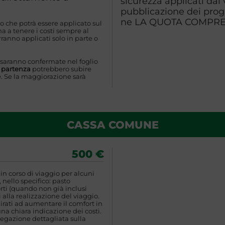
sicurezza applicati dai
pubblicazione dei pro
ne LA QUOTA COMPR
o che potrà essere applicato sul
 a tenere i costi sempre al
ranno applicati solo in parte o
 saranno confermate nel foglio
a partenza
potrebbero subire
. Se la maggiorazione sarà
CASSA COMUNE
500 €
n corso di viaggio per alcuni
 nello specifico: pasto
rti (quando non già inclusi
 alla realizzazione del viaggio.
rati ad aumentare il comfort in
una chiara indicazione dei costi.
egazione dettagliata sulla