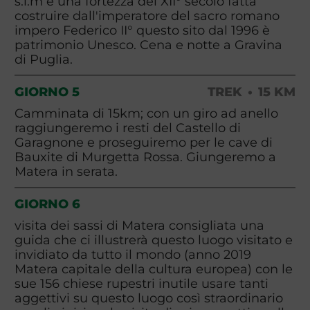
s.l.m è una fortezza del XII° secolo fatta
costruire dall'imperatore del sacro romano
impero Federico II° questo sito dal 1996 è
patrimonio Unesco. Cena e notte a Gravina
di Puglia.
GIORNO 5
TREK
15 KM
Camminata di 15km; con un giro ad anello
raggiungeremo i resti del Castello di
Garagnone e proseguiremo per le cave di
Bauxite di Murgetta Rossa. Giungeremo a
Matera in serata.
GIORNO 6
visita dei sassi di Matera consigliata una
guida che ci illustrerà questo luogo visitato e
invidiato da tutto il mondo (anno 2019
Matera capitale della cultura europea) con le
sue 156 chiese rupestri inutile usare tanti
aggettivi su questo luogo così straordinario