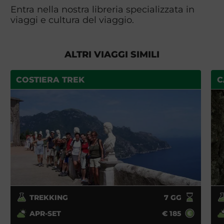
Entra nella nostra libreria specializzata in
viaggi e cultura del viaggio.
ALTRI VIAGGI SIMILI
COSTIERA TREK
C
TREKKING
7
GG
APR-SET
€
185