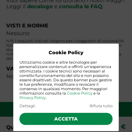
Vuoi sapere come funzionano i nostri viaggi?
Leggi il
decalogo
e
consulta le FAQ
.
VISTI E NORME
Nessuno
N.B. I requisiti indicati valgono per i viaggiatori di nazionalità
italiana. I partecipanti di nazionalità NON italiana dovranno
documentarsi autonomamente circa i requisiti di ingresso
Cookie Policy
richiesti presso la propria rappresentanza consolare e quella
del paese di destinazione.
Utilizziamo cookie e altre tecnologie per
personalizzare contenuti e offrirti un'esperienza
VACCINAZIONI
ottimizzata. I cookie tecnici sono necessari al
Non occorrono
corretto funzionamento del sito e non possono
essere disattivati. Da questo banner puoi gestire
le tue preferenze, modificare o revocare il
consenso in qualsiasi momento. Per maggiori
informazioni consulta la
Cookie Policy
e la
Privacy Policy
.
Dettagli
Rifiuta tutto
QUOTA DI PARTECIPAZIONE
ACCETTA
185 €
Quota base