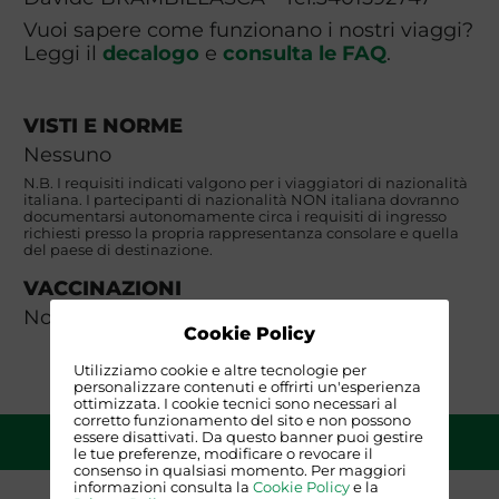
Vuoi sapere come funzionano i nostri viaggi?
Leggi il
decalogo
e
consulta le FAQ
.
VISTI E NORME
Nessuno
N.B. I requisiti indicati valgono per i viaggiatori di nazionalità
italiana. I partecipanti di nazionalità NON italiana dovranno
documentarsi autonomamente circa i requisiti di ingresso
richiesti presso la propria rappresentanza consolare e quella
del paese di destinazione.
VACCINAZIONI
Non occorrono
Cookie Policy
Utilizziamo cookie e altre tecnologie per
personalizzare contenuti e offrirti un'esperienza
ottimizzata. I cookie tecnici sono necessari al
corretto funzionamento del sito e non possono
QUOTA DI PARTECIPAZIONE
essere disattivati. Da questo banner puoi gestire
le tue preferenze, modificare o revocare il
consenso in qualsiasi momento. Per maggiori
informazioni consulta la
Cookie Policy
e la