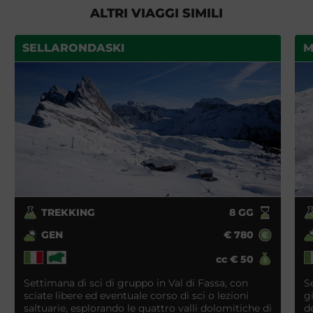
ALTRI VIAGGI SIMILI
SELLARONDASKI
M
TREKKING
8
GG
GEN
€
780
cc
€
50
Settimana di sci di gruppo in Val di Fassa, con
S
sciate libere ed eventuale corso di sci o lezioni
g
saltuarie, esplorando le quattro valli dolomitiche di
d