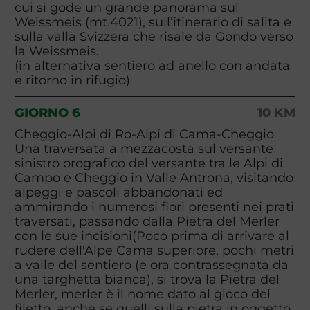
cui si gode un grande panorama sul
Weissmeis (mt.4021), sull’itinerario di salita e
sulla valla Svizzera che risale da Gondo verso
la Weissmeis.
(in alternativa sentiero ad anello con andata
e ritorno in rifugio)
GIORNO 6
10 KM
Cheggio-Alpi di Ro-Alpi di Cama-Cheggio
Una traversata a mezzacosta sul versante
sinistro orografico del versante tra le Alpi di
Campo e Cheggio in Valle Antrona, visitando
alpeggi e pascoli abbandonati ed
ammirando i numerosi fiori presenti nei prati
traversati, passando dalla Pietra del Merler
con le sue incisioni(Poco prima di arrivare al
rudere dell'Alpe Cama superiore, pochi metri
a valle del sentiero (e ora contrassegnata da
una targhetta bianca), si trova la Pietra del
Merler, merler è il nome dato al gioco del
filetto, anche se quelli sulla pietra in oggetto