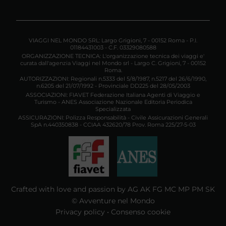
VIAGGI NEL MONDO SRL: Largo Grigioni, 7 - 00152 Roma - P.I.
01184431003 - C.F. 03329080588
ORGANIZZAZIONE TECNICA: L'organizzazione tecnica dei viaggi e'
curata dall'agenzia Viaggi nel Mondo srl - Largo C. Grigioni, 7 - 00152
Roma.
AUTORIZZAZIONI: Regionali n.5333 del 5/8/1987, n.5217 del 26/6/1990,
n.6205 del 21/07/1992 - Provinciale DD225 del 28/05/2003
ASSOCIAZIONI: FIAVET Federazione Italiana Agenti di Viaggio e
Turismo - ANES Associazione Nazionale Editoria Periodica
Specializzata
ASSICURAZIONI: Polizza Responsabilità - Civile Assicurazioni Generali
SpA n.440350838 - CCIAA 432620/78 Prov. Roma 225/27-5-03
Crafted with love and passion by AG AK FG MC MP PM SK
© Avventure nel Mondo
Privacy policy
•
Consenso cookie