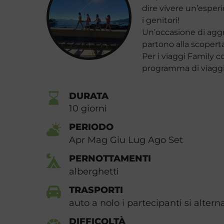
dire vivere un’esper
i genitori!
Un’occasione di aggre
partono alla scoperta
Per i viaggi Family c
programma di viaggi
DURATA
10
giorni
PERIODO
Apr Mag Giu Lug Ago Set
PERNOTTAMENTI
alberghetti
TRASPORTI
auto a nolo i partecipanti si altern
DIFFICOLTÀ