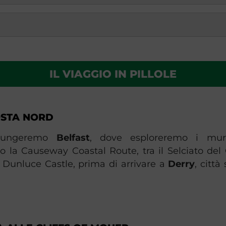
IL VIAGGIO IN PILLOLE
OSTA NORD
giungeremo
Belfast
, dove esploreremo i mura
 la Causeway Coastal Route, tra il Selciato del G
l Dunluce Castle, prima di arrivare a
Derry
, città