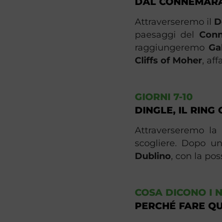
DAL CONNEMARA
Attraverseremo il
D
paesaggi del
Con
raggiungeremo
Ga
Cliffs of Moher
, aff
GIORNI 7-10
DINGLE, IL RING
Attraverseremo la
scogliere. Dopo un
Dublino
, con la poss
COSA DICONO I 
PERCHÉ FARE QU