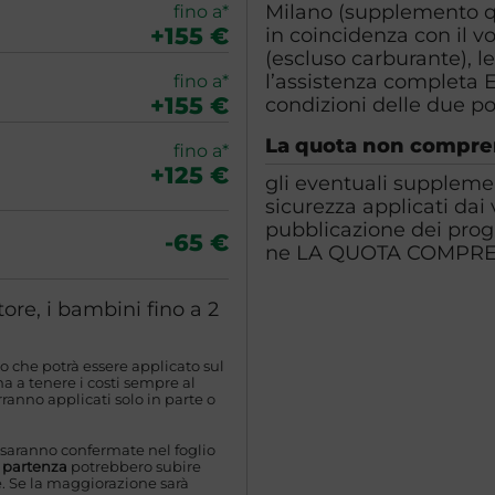
Milano (supplemento qu
fino a*
+155 €
in coincidenza con il vo
(escluso carburante), le
l’assistenza completa 
fino a*
+155 €
condizioni delle due pol
La quota non compr
fino a*
+125 €
gli eventuali supplemen
sicurezza applicati dai
pubblicazione dei pro
-65 €
ne LA QUOTA COMPR
ore, i bambini fino a 2
o che potrà essere applicato sul
 a tenere i costi sempre al
ranno applicati solo in parte o
 saranno confermate nel foglio
a partenza
potrebbero subire
. Se la maggiorazione sarà