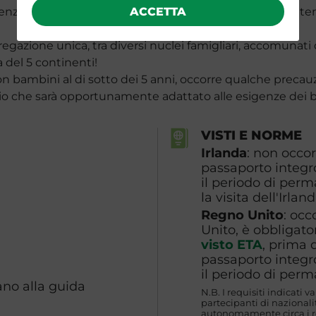
ienza ancora più indimenticabile e stimolante, e al con
ACCETTA
gazione unica, tra diversi nuclei famigliari, accomunati 
 del 5 continenti!
on bambini al di sotto dei 5 anni, occorre qualche precau
o che sarà opportunamente adattato alle esigenze dei 
VISTI E NORME
Irlanda
: non occor
passaporto integro
il periodo di per
la visita dell'Irlan
Regno Unito
: occ
Unito, è obbligator
visto ETA
, prima 
passaporto integro
il periodo di per
ano alla guida
N.B. I requisiti indicati v
partecipanti di naziona
autonomamente circa i req