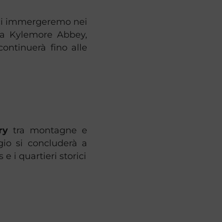
e ci immergeremo nei
lla Kylemore Abbey,
 continuerà fino alle
ry
tra montagne e
gio si concluderà a
 e i quartieri storici​