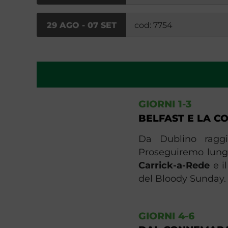
29 AGO - 07 SET
cod: 7754
GIORNI 1-3
BELFAST E LA C
Da Dublino rag
Proseguiremo lungo
Carrick-a-Rede
e i
del Bloody Sunday​.
GIORNI 4-6