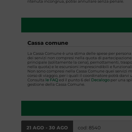
ritenuta incongrua, potrai annullare senza penale.
Cassa comune
La Cassa Comune è una stima delle spese per persona i
dei servizi non compresi nella quota di partecipazione,
principale (solitamente la cena), pernottamenti, traspo
nella quota) e le escursioni imprescindibili e funzionali
Non sono compresi nella Cassa Comune quei servizi mi
corso di viaggio, per i quali il coordinatore potrà darvi 
Consulta
le FAQ
ed il punto 6 del
Decalogo
per una spi
gestione della Cassa Comune.
21 AGO - 30 AGO
cod: 8540