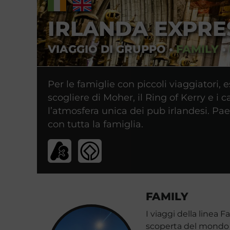
IRLANDA EXPRE
VIAGGIO DI GRUPPO
•
FAMILY
•
Per le famiglie con piccoli viaggiatori,
scogliere di Moher, il Ring of Kerry e i 
l’atmosfera unica dei pub irlandesi. Pae
con tutta la famiglia.
FAMILY
I viaggi della linea 
scoperta del mondo in