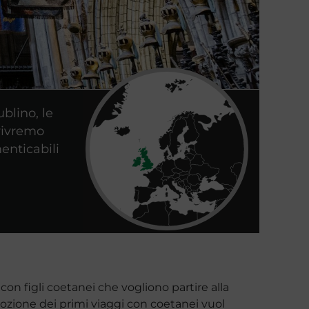
blino, le
 vivremo
enticabili
con figli coetanei che vogliono partire alla
mozione dei primi viaggi con coetanei vuol