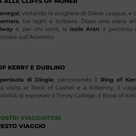
 ALLE CLIFFS OF MOHER
onegal
, visitando le scogliere di Slieve League, 
nemara
, tra laghi e torbiere. Dopo una sosta a
lway
e, per chi vorrà, le
Isole Aran
. Il percorso
acciate sull’Atlantico​
 OF KERRY E DUBLINO
penisola di Dingle
, percorrendo il
Ring of Ker
a visita al Rock of Cashel e a Kilkenny, il viag
ibilità di esplorare il Trinity College, il Book of Kells
NOSTRI VIAGGIATORI
ESTO VIAGGIO