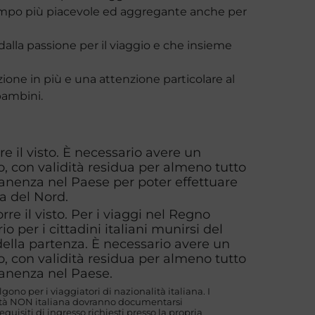
tempo più piacevole ed aggregante anche per
dalla passione per il viaggio e che insieme
zione in più e una attenzione particolare al
bambini.
re il visto. È necessario avere un
, con validità residua per almeno tutto
manenza nel Paese per poter effettuare
da del Nord.
orre il visto. Per i viaggi nel Regno
io per i cittadini italiani munirsi del
della partenza. È necessario avere un
, con validità residua per almeno tutto
manenza nel Paese.
algono per i viaggiatori di nazionalità italiana. I
lità NON italiana dovranno documentarsi
uisiti di ingresso richiesti presso la propria