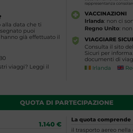
rappresentanza consolare
VACCINAZIONI
?
Irlanda
: non ci so
alla data che ti
Regno Unito
: non
ssegnato puoi
hanno già effettuato il
VIAGGIARE SICU
Consulta il sito de
Sicuri per informa
080
documenti di viagg
ri viaggi? Leggi il
Irlanda
Re
QUOTA DI PARTECIPAZIONE
La quota comprende
1.140 €
il trasporto aereo nella