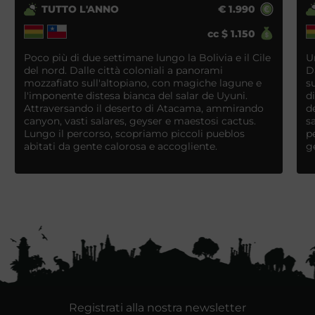
TUTTO L'ANNO
€
1.990
cc
$
1.150
Poco più di due settimane lungo la Bolivia e il Cile
U
del nord. Dalle città coloniali a panorami
D
mozzafiato sull'altopiano, con magiche lagune e
s
l'imponente distesa bianca del salar de Uyuni.
d
Attraversando il deserto di Atacama, ammirando
d
canyon, vasti salares, geyser e maestosi cactus.
s
Lungo il percorso, scopriamo piccoli pueblos
p
abitati da gente calorosa e accogliente.
g
Registrati alla nostra newsletter