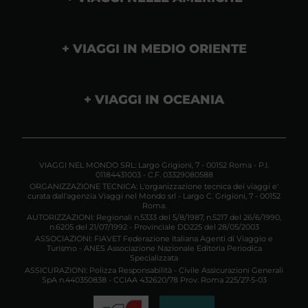
VIAGGI IN MEDIO ORIENTE
VIAGGI IN OCEANIA
VIAGGI NEL MONDO SRL: Largo Grigioni, 7 - 00152 Roma - P.I.
01184431003 - C.F. 03329080588
ORGANIZZAZIONE TECNICA: L'organizzazione tecnica dei viaggi e'
curata dall'agenzia Viaggi nel Mondo srl - Largo C. Grigioni, 7 - 00152
Roma.
AUTORIZZAZIONI: Regionali n.5333 del 5/8/1987, n.5217 del 26/6/1990,
n.6205 del 21/07/1992 - Provinciale DD225 del 28/05/2003
ASSOCIAZIONI: FIAVET Federazione Italiana Agenti di Viaggio e
Turismo - ANES Associazione Nazionale Editoria Periodica
Specializzata
ASSICURAZIONI: Polizza Responsabilità - Civile Assicurazioni Generali
SpA n.440350838 - CCIAA 432620/78 Prov. Roma 225/27-5-03