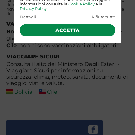
italiana. I partecipanti di nazionalità NON italiana dovranno
informazioni consulta la
Cookie Policy
e la
documentarsi autonomamente circa i requisiti di ingresso
Privacy Policy
.
richiesti presso la propria rappresentanza consolare e quella
del paese di destinazione.
Dettagli
Rifiuta tutto
VACCINAZIONI
ACCETTA
Bolivia
: Obbligatorio vaccino per la Febbre
gialla. È consigliata profilassi antimalarica.
Cile
: non ci sono vaccinazioni obbligatorie.
VIAGGIARE SICURI
Consulta il sito del Ministero Degli Esteri -
Viaggiare Sicuri per informazioni su
sicurezza, clima, meteo, sanità, documenti di
viaggio, visti e valuta.
Bolivia
Cile