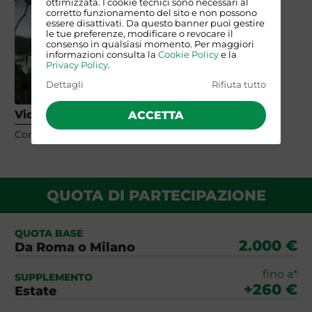
ottimizzata. I cookie tecnici sono necessari al
corretto funzionamento del sito e non possono
essere disattivati. Da questo banner puoi gestire
le tue preferenze, modificare o revocare il
consenso in qualsiasi momento. Per maggiori
informazioni consulta la
Cookie Policy
e la
Privacy Policy
.
Dettagli
Rifiuta tutto
Video di viaggio
ACCETTA
Contenuto realizzato dai nostri viaggiatori
QUOTA DI PARTECIPAZIONE
QUOTA BASE
2.000 €
Da Roma o Milano
fino a*
SUPPLEMENTO
+260 €
Estate