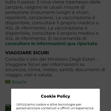
tutto il paese. Il virus viene trasmesso dalle
zanzare, valgono le usuali misure di
protezione (indumenti lunghi e chiari,
repellenti, zanzariere). La vaccinazione è
disponibile, consultare il proprio medico o
ASL di riferimento. La vaccinazione è
disponibile, consultare il proprio medico o
ASL di riferimento. Si raccomanda di
consultare le informazioni qua riportate
VIAGGIARE SICURI
Consulta il sito del Ministero Degli Esteri -
Viaggiare Sicuri per informazioni su
sicurezza, clima, meteo, sanità, documenti di
viaggio, visti e valuta.
Brasile
Cookie Policy
Utilizziamo cookie e altre tecnologie per
personalizzare contenuti e offrirti un'esperienza