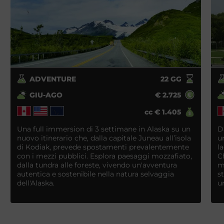
ADVENTURE
22
GG
GIU-AGO
€
2.725
cc
€
1.405
Una full immersion di 3 settimane in Alaska su un
D
nuovo itinerario che, dalla capitale Juneau all’isola
u
di Kodiak, prevede spostamenti prevalentemente
l
con i mezzi pubblici. Esplora paesaggi mozzafiato,
C
dalla tundra alle foreste, vivendo un'avventura
m
autentica e sostenibile nella natura selvaggia
s
dell'Alaska.
u