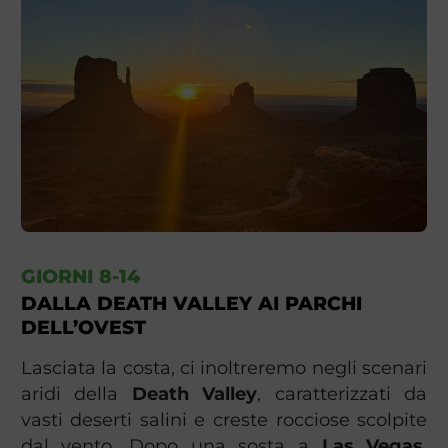
GIORNI 8-14
DALLA DEATH VALLEY AI PARCHI
DELL’OVEST
Lasciata la costa, ci inoltreremo negli scenari
aridi della
Death Valley
, caratterizzati da
vasti deserti salini e creste rocciose scolpite
dal vento. Dopo una sosta a
Las Vegas
,