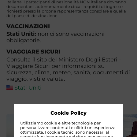
italiana. I partecipanti di nazionalità NON italiana dovranno
documentarsi autonomamente circa i requisiti di ingresso
richiesti presso la propria rappresentanza consolare e quella
del paese di destinazione.
VACCINAZIONI
Stati Uniti:
non ci sono vaccinazioni
obbligatorie.
VIAGGIARE SICURI
Consulta il sito del Ministero Degli Esteri -
Viaggiare Sicuri per informazioni su
sicurezza, clima, meteo, sanità, documenti di
viaggio, visti e valuta.
Stati Uniti
Cookie Policy
Utilizziamo cookie e altre tecnologie per
personalizzare contenuti e offrirti un'esperienza
ottimizzata. I cookie tecnici sono necessari al
corretto funzionamento del sito e non possono