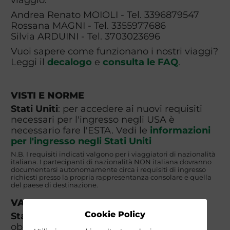
Andrea Renato MOIOLI - Tel. 3396879547
Rossana MAGNI - Tel. 3355977686
Silvia ARDUINI - Tel. 3703023696
Vuoi sapere come funzionano i nostri viaggi?
Leggi il
decalogo
e
consulta le FAQ
.
VISTI E NORME
Stati Uniti
: per accedere ai nuovi requisiti
necessari per l'ingresso negli USA è
necessario fare l'ESTA. Vedi le
informazioni
per l'ingresso negli Stati Uniti
N.B. I requisiti indicati valgono per i viaggiatori di nazionalità
italiana. I partecipanti di nazionalità NON italiana dovranno
documentarsi autonomamente circa i requisiti di ingresso
richiesti presso la propria rappresentanza consolare e quella
del paese di destinazione.
VACCINAZIONI
Cookie Policy
Stati Uniti:
non ci sono vaccinazioni
obbligatorie.