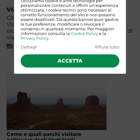
Utilizziamo cookie e altre tecnologie per
personalizzare contenuti e offrirti un'esperienza
VIAGGIARE SICURI
ottimizzata. I cookie tecnici sono necessari al
corretto funzionamento del sito e non possono
Consulta il sito del Ministero Degli Esteri -
essere disattivati. Da questo banner puoi gestire
Viaggiare Sicuri per informazioni su
le tue preferenze, modificare o revocare il
consenso in qualsiasi momento. Per maggiori
sicurezza, clima, meteo, sanità, documenti di
informazioni consulta la
Cookie Policy
e la
viaggio, visti e valuta.
Privacy Policy
.
Stati Uniti
Dettagli
Rifiuta tutto
ACCETTA
Come e quali parchi visitare