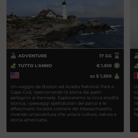
ADVENTURE
17
GG
TUTTO L'ANNO
€
1.610
cc
$
1.200
Un viaggio da Boston ad Acadia National Park e
U
Cape Cod, ripercorrendo la storia dai padri
c
pellegrini ai Kennedy. Esploreremo la ricca eredità
l
storica, i paesaggi spettacolari del parco e le
r
affascinanti località costiere del Massachusetts,
u
vivendo un'avventura che unisce cultura, natura e
f
storia americana.