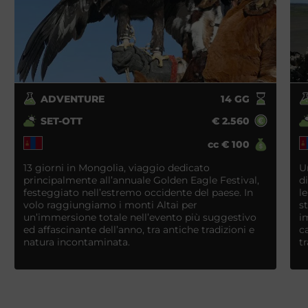
ADVENTURE
14
GG
SET-OTT
€
2.560
cc
€
100
13 giorni in Mongolia, viaggio dedicato
U
principalmente all’annuale Golden Eagle Festival,
d
festeggiato nell’estremo occidente del paese. In
l
volo raggiungiamo i monti Altai per
s
un’immersione totale nell’evento più suggestivo
i
ed affascinante dell’anno, tra antiche tradizioni e
c
natura incontaminata.
t