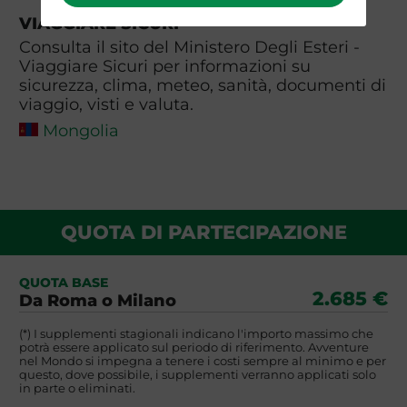
VIAGGIARE SICURI
Consulta il sito del Ministero Degli Esteri -
Viaggiare Sicuri per informazioni su
sicurezza, clima, meteo, sanità, documenti di
viaggio, visti e valuta.
Mongolia
QUOTA DI PARTECIPAZIONE
QUOTA BASE
2.685 €
Da Roma o Milano
(*) I supplementi stagionali indicano l'importo massimo che
potrà essere applicato sul periodo di riferimento. Avventure
nel Mondo si impegna a tenere i costi sempre al minimo e per
questo, dove possibile, i supplementi verranno applicati solo
in parte o eliminati.