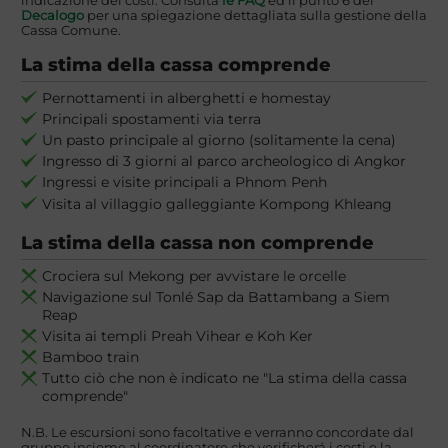
indicazione dei costi. Consulta
le FAQ
ed il punto 6 del
Decalogo
per una spiegazione dettagliata sulla gestione della
Cassa Comune.
La stima della cassa comprende
Pernottamenti in alberghetti e homestay
Principali spostamenti via terra
Un pasto principale al giorno (solitamente la cena)
Ingresso di 3 giorni al parco archeologico di Angkor
Ingressi e visite principali a Phnom Penh
Visita al villaggio galleggiante Kompong Khleang
La stima della cassa non comprende
Crociera sul Mekong per avvistare le orcelle
Navigazione sul Tonlé Sap da Battambang a Siem
Reap
Visita ai templi Preah Vihear e Koh Ker
Bamboo train
Tutto ciò che non è indicato ne "La stima della cassa
comprende"
N.B. Le escursioni sono facoltative e verranno concordate dal
gruppo insieme al coordinatore che verificherá i costi e la