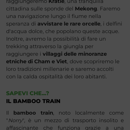
raggiungeremo
Kratie
, una tranquilla
cittadina sulle sponde del
Mekong
. Faremo
una navigazione lungo il fiume nella
speranza di
avvistare le rare orcelle
, i delfini
d'acqua dolce, che popolano queste acque.
Inoltre, avremo la possibilità di fare un
trekking attraverso la giungla per
raggiungere i
villaggi delle minoranze
etniche di Cham e Viet
, dove scopriremo le
loro tradizioni millenarie e saremo accolti
con la calda ospitalità dei loro abitanti.
SAPEVI CHE...?
IL BAMBOO TRAIN
Il
bamboo train
, noto localmente come
"
Norry
", è un mezzo di trasporto insolito e
affascinante che funziona grazie a una