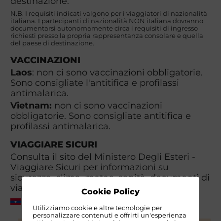
destinazione.
N.B. I requisiti indicati valgono per i viaggiatori di nazionalità
italiana. I partecipanti di nazionalità NON italiana dovranno
documentarsi autonomamente circa i requisiti di ingresso
richiesti presso la propria rappresentanza consolare e quella
del paese di destinazione.
VACCINAZIONI
Laos
: non ci sono vaccinazioni obbligatorie.
Sono consigliate l'antitifica e profilassi
antimalarica.
Vietnam:
non ci sono vaccinazioni
obbligatorie. Sono consigliate antitifica e
profilassi antimalarica.
VIAGGIARE SICURI
Consulta il sito del Ministero Degli Esteri -
Viaggiare Sicuri per informazioni su
sicurezza, clima, meteo, sanità, documenti di
viaggio, visti e valuta.
Cookie Policy
Laos
Vietnam
Utilizziamo cookie e altre tecnologie per
personalizzare contenuti e offrirti un'esperienza