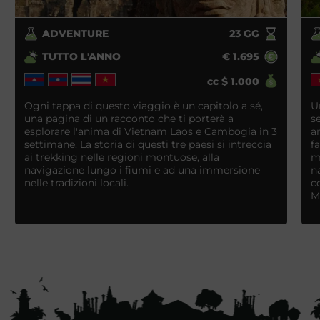
ADVENTURE
23
GG
TUTTO L'ANNO
€
1.695
cc
$
1.000
Ogni tappa di questo viaggio è un capitolo a sé,
U
una pagina di un racconto che ti porterà a
s
esplorare l'anima di Vietnam Laos e Cambogia in 3
a
settimane. La storia di questi tre paesi si intreccia
fa
ai trekking nelle regioni montuose, alla
m
navigazione lungo i fiumi e ad una immersione
n
nelle tradizioni locali.
c
M