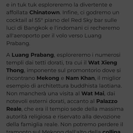
e in tuk tuk esploreremo la divertente e
affollata
Chinatown
. Infine, ci godremo un
cocktail al 55° piano del Red Sky bar sulle
luci di Bangkok e l'indomani ci recheremo
all'aeroporto per il volo verso Luang
Prabang.
A
Luang Prabang
, esploreremo i numerosi
templi dai tetti dorati, tra cui il
Wat Xieng
Thong
, imponente sul promontorio dove si
incontrano
Mekong
e
Nam Khan
, il miglior
esempio di architettura buddhista laotiana.
Non mancherà una visita al
Wat Mai
, dai
notevoli esterni dorati, accanto al
Palazzo
Reale
, che era il tempio sede della massima
autorità religiosa e riservato alla devozione
della famiglia reale. Non potremo perdere il
tramonto sul Mekong dall'alto della
collina