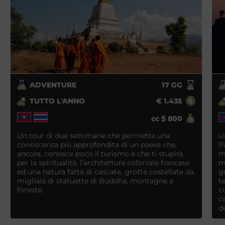
ADVENTURE
17
GG
TUTTO L'ANNO
€
1.435
cc
$
800
Un tour di due settimane che permette una
U
conoscenza più approfondita di un paese che,
P
ancora, conosce poco il turismo e che ti stupirà
m
per la spiritualità, l’architettura coloniale francese
m
ed una natura fatta di cascate, grotte costellate da
g
migliaia di statuette di Buddha, montagne e
t
foreste.
c
c
d