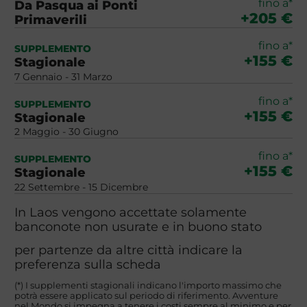
fino a*
Da Pasqua ai Ponti
+205 €
Primaverili
fino a*
SUPPLEMENTO
+155 €
Stagionale
7 Gennaio - 31 Marzo
fino a*
SUPPLEMENTO
+155 €
Stagionale
2 Maggio - 30 Giugno
fino a*
SUPPLEMENTO
+155 €
Stagionale
22 Settembre - 15 Dicembre
In Laos vengono accettate solamente
banconote non usurate e in buono stato
per partenze da altre città indicare la
preferenza sulla scheda
(*) I supplementi stagionali indicano l'importo massimo che
potrà essere applicato sul periodo di riferimento. Avventure
nel Mondo si impegna a tenere i costi sempre al minimo e per