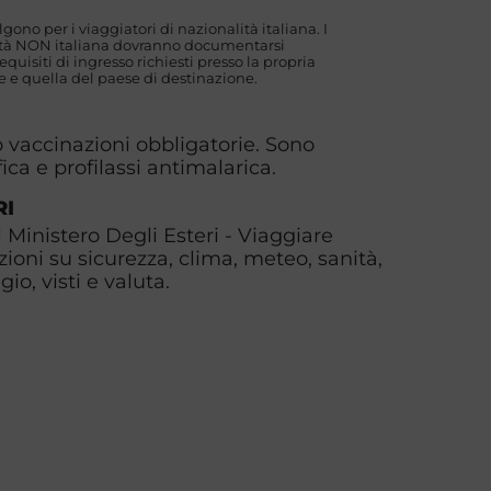
algono per i viaggiatori di nazionalità italiana. I
lità NON italiana dovranno documentarsi
uisiti di ingresso richiesti presso la propria
 e quella del paese di destinazione.
o vaccinazioni obbligatorie. Sono
fica e profilassi antimalarica.
RI
l Ministero Degli Esteri - Viaggiare
zioni su sicurezza, clima, meteo, sanità,
io, visti e valuta.