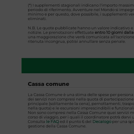
(*) I supplementi stagionali indicano l'importo massim
periodo di riferimento. Avventure nel Mondo si impegna
minimo e per questo, dove possibile, i supplementi ver
eliminati.
N.B. Le quote pubblicate hanno un valore indicativo e
notizie. Le prenotazioni effettuate
entro 10 giorni dall
una maggiorazione che verrà comunicata all'iscrizione
ritenuta incongrua, potrai annullare senza penale.
Cassa comune
La Cassa Comune è una stima delle spese per persona i
dei servizi non compresi nella quota di partecipazione,
principale (solitamente la cena), pernottamenti, traspo
nella quota) e le escursioni imprescindibili e funzionali
Non sono compresi nella Cassa Comune quei servizi mi
corso di viaggio, per i quali il coordinatore potrà darvi 
Consulta
le FAQ
ed il punto 6 del
Decalogo
per una spi
gestione della Cassa Comune.