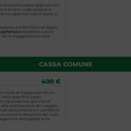
o che potrà essere applicato sul
 a tenere i costi sempre al
ranno applicati solo in parte o
 saranno confermate nel foglio
a partenza
potrebbero subire
. Se la maggiorazione sarà
CASSA COMUNE
400 €
n corso di viaggio per alcuni
 nello specifico: pasto
rti (quando non già inclusi
 alla realizzazione del viaggio.
rati ad aumentare il comfort in
una chiara indicazione dei costi.
egazione dettagliata sulla