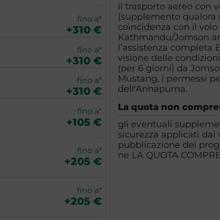
il trasporto aereo con 
(supplemento qualora s
fino a*
coincidenza con il volo 
+310 €
Kathmandu/Jomson andat
l’assistenza completa 
fino a*
visione delle condizioni
+310 €
(per 6 giorni) da Jomso
Mustang, i permessi per
fino a*
dell'Annapurna.
+310 €
La quota non compr
fino a*
+105 €
gli eventuali supplemen
sicurezza applicati dai
pubblicazione dei pro
fino a*
ne LA QUOTA COMPR
+205 €
fino a*
+205 €