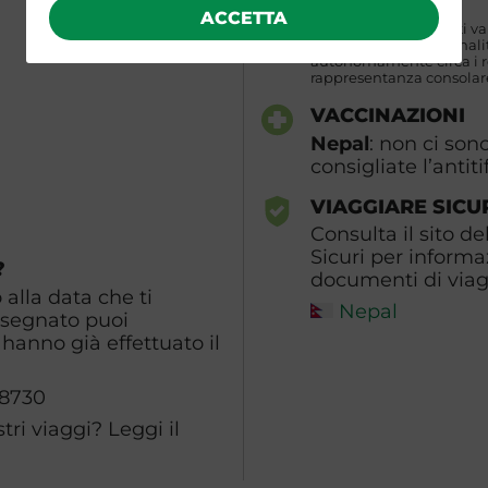
Nepal
ACCETTA
N.B. I requisiti indicati v
partecipanti di naziona
autonomamente circa i req
rappresentanza consolare
VACCINAZIONI
Nepal
: non ci son
consigliate l’antiti
VIAGGIARE SICU
Consulta il sito de
Sicuri per informa
?
documenti di viagg
alla data che ti
Nepal
ssegnato puoi
hanno già effettuato il
98730
ri viaggi? Leggi il