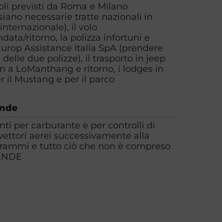
voli previsti da Roma e Milano
iano necessarie tratte nazionali in
internazionale), il volo
a/ritorno, la polizza infortuni e
Europ Assistance Italia SpA (prendere
 delle due polizze), il trasporto in jeep
n a LoManthang e ritorno, i lodges in
 il Mustang e per il parco
ende
ti per carburante e per controlli di
 vettori aerei successivamente alla
grammi e tutto ciò che non è compreso
ENDE