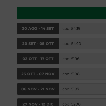
30 AGO - 14 SET
cod: 5439
20 SET - 05 OTT
cod: 5440
02 OTT - 17 OTT
cod: 5196
23 OTT - 07 NOV
cod: 5198
06 NOV - 21 NOV
cod: 5197
27 NOV - 12 DIC
cod: 5200