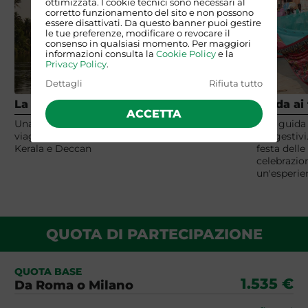
ottimizzata. I cookie tecnici sono necessari al
corretto funzionamento del sito e non possono
essere disattivati. Da questo banner puoi gestire
le tue preferenze, modificare o revocare il
consenso in qualsiasi momento. Per maggiori
informazioni consulta la
Cookie Policy
e la
Privacy Policy
.
Dettagli
Rifiuta tutto
La via delle Indie
Guida ai 
ACCETTA
Una guida utilissima per organizzare il tuo
Una guida d
viaggio in India del Sud tra Mombai, Goa,
suggestivi. 
Kerala e Deccan
festa delle 
celebrazio
un'esperie
QUOTA DI PARTECIPAZIONE
QUOTA BASE
1.535 €
Da Roma o Milano