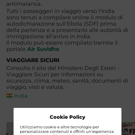
antimalarica.
Tutti i passeggeri in viaggio verso l'India
sono tenuti a compilare online il modulo di
autodichiarazione sull'Ebola (SDF) prima
della partenza e a presentarlo alle autorità di
immigrazione all'arrivo in India.
Il modulo può essere compilato tramite il
portale
Air Suvidha
VIAGGIARE SICURI
Consulta il sito del Ministero Degli Esteri -
Viaggiare Sicuri per informazioni su
sicurezza, clima, meteo, sanità, documenti di
viaggio, visti e valuta.
India
Cookie Policy
Utilizziamo cookie e altre tecnologie per
personalizzare contenuti e offrirti un'esperienza