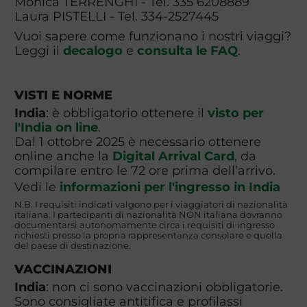
Monica TERRENGHI - Tel. 335 6208889
Laura PISTELLI - Tel. 334-2527445
Vuoi sapere come funzionano i nostri viaggi?
Leggi il
decalogo
e
consulta le FAQ
.
VISTI E NORME
India
: è obbligatorio ottenere il
visto per
l'India on line
.
Dal 1 ottobre 2025 è necessario ottenere
online anche la
Digital Arrival Card
, da
compilare entro le 72 ore prima dell’arrivo.
Vedi le
informazioni per l'ingresso in India
N.B. I requisiti indicati valgono per i viaggiatori di nazionalità
italiana. I partecipanti di nazionalità NON italiana dovranno
documentarsi autonomamente circa i requisiti di ingresso
richiesti presso la propria rappresentanza consolare e quella
del paese di destinazione.
VACCINAZIONI
India
: non ci sono vaccinazioni obbligatorie.
Sono consigliate antitifica e profilassi