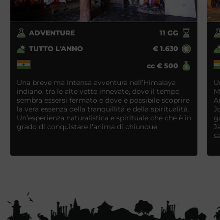
ADVENTURE
11
GG
TUTTO L'ANNO
€
1.630
cc
€
500
Una breve ma intensa avventura nell’Himalaya
U
indiano, tra le alte vette innevate, dove il tempo
M
sembra essersi fermato e dove è possibile scoprire
A
la vera essenza della tranquillità e della spiritualità.
J
Un’esperienza naturalistica e spirituale che che è in
g
grado di conquistare l’anima di chiunque.
J
s