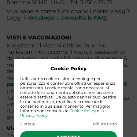
Romano SCHELLINO - Tel. 3450457471
Vuoi sapere come funzionano i nostri viaggi?
Leggi il
decalogo
e
consulta le FAQ
.
VISTI E VACCINAZIONI
Kirgyzstan: il visto si ottiene in arrivo.
Tajikistan: non occorre il visto, il passaporto
deve avere una validità residua di almeno 6
mesi dal rientro in Italia, inviare al momento
Cookie Policy
della prenotazione la scansione a colori del
passaporto e di una foto-tessera a
Utilizziamo cookie e altre tecnologie per
passaporti2@viaggiavventurenelmondo.it
personalizzare contenuti e offrirti un'esperienza
ottimizzata. I cookie tecnici sono necessari al
Uzbekistan: Dal 1 febbraio 2019 i cittadini
corretto funzionamento del sito e non possono
italiani potranno entrare in Uzbekistan senza
essere disattivati. Da questo banner puoi gestire
le tue preferenze, modificare o revocare il
visto per permanenze inferiori a 30 giorni.
consenso in qualsiasi momento. Per maggiori
Raccomandata profilassi antimalarica da
informazioni consulta la
Cookie Policy
e la
Privacy Policy
.
giugno ad ottobre.
Dettagli
Rifiuta tutto
VIAGGIARE SICURI
Consulta il sito del Ministero Degli Esteri -