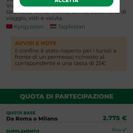
ACCETTA
Viaggiare Sicuri per informazioni su
sicurezza, clima, meteo, sanità, documenti di
viaggio, visti e valuta.
Kyrgyzstan
Tagikistan
AVVISI E NOTE
il confine è stato riaperto per i turisti a
fronte di un permesso richiesto al
corrispondente e una tassa di 25€
QUOTA DI PARTECIPAZIONE
QUOTA BASE
2.775 €
Da Roma o Milano
fino a*
SUPPLEMENTO