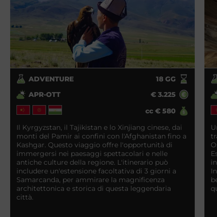
ADVENTURE
18
GG
APR-OTT
€
3.225
cc
€
580
Il Kyrgyzstan, il Tajikistan e lo Xinjiang cinese, dai
U
monti del Pamir ai confini con l'Afghanistan fino a
t
Kashgar. Questo viaggio offre l'opportunità di
O
immergersi nei paesaggi spettacolari e nelle
E
antiche culture della regione. L'itinerario può
i
includere un'estensione facoltativa di 3 giorni a
I
Samarcanda, per ammirare la magnificenza
b
architettonica e storica di questa leggendaria
q
città.