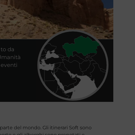
ato da
’Umanità
 eventi
parte del mondo. Gli itinerari Soft sono
asporto e gli alberghi sono prenotati e