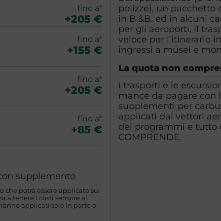
polizze), un pacchetto
fino a*
+205 €
in B.&B. ed in alcuni c
per gli aeroporti, il tr
veloce per l'itinerario
fino a*
+155 €
ingressi a musei e mo
La quota non compr
fino a*
i trasporti e le escurs
+205 €
mance da pagare con l
supplementi per carbura
applicati dai vettori a
fino a*
dei programmi e tutto
+85 €
COMPRENDE.
a con supplemento
o che potrà essere applicato sul
 a tenere i costi sempre al
ranno applicati solo in parte o