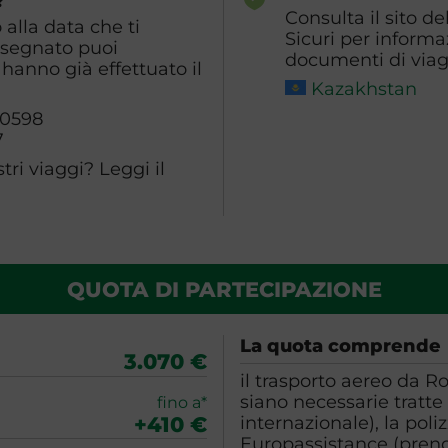
?
Consulta il sito de
alla data che ti
Sicuri per informa
ssegnato puoi
documenti di viagg
hanno già effettuato il
Kazakhstan
60598
7
ri viaggi? Leggi il
QUOTA DI PARTECIPAZIONE
La quota comprende
3.070 €
il trasporto aereo da 
siano necessarie tratte 
fino a*
+410 €
internazionale), la poli
Europassistance (prend