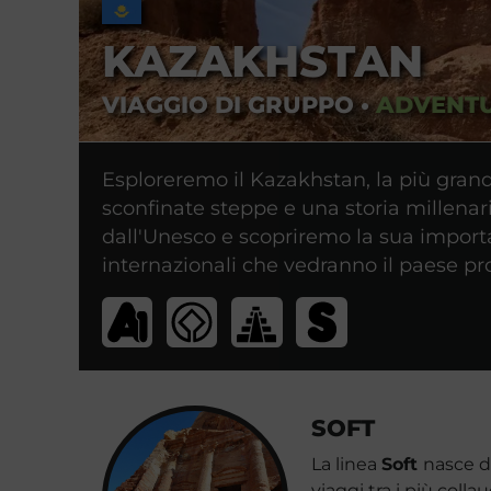
KAZAKHSTAN
VIAGGIO DI GRUPPO
•
ADVENT
Esploreremo il Kazakhstan, la più grand
sconfinate steppe e una storia millenari
dall'Unesco e scopriremo la sua import
internazionali che vedranno il paese pr
SOFT
La linea
Soft
nasce da
viaggi tra i più colla