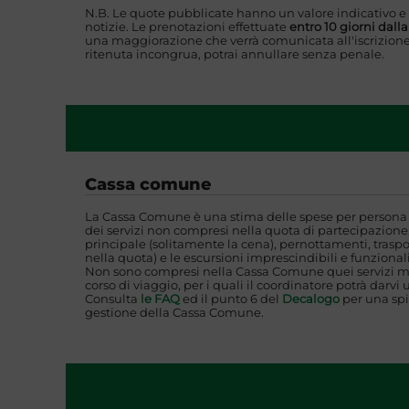
N.B. Le quote pubblicate hanno un valore indicativo e
notizie. Le prenotazioni effettuate
entro 10 giorni dall
una maggiorazione che verrà comunicata all'iscrizione
ritenuta incongrua, potrai annullare senza penale.
Cassa comune
La Cassa Comune è una stima delle spese per persona i
dei servizi non compresi nella quota di partecipazione,
principale (solitamente la cena), pernottamenti, traspo
nella quota) e le escursioni imprescindibili e funzionali
Non sono compresi nella Cassa Comune quei servizi mi
corso di viaggio, per i quali il coordinatore potrà darvi 
Consulta
le FAQ
ed il punto 6 del
Decalogo
per una spi
gestione della Cassa Comune.