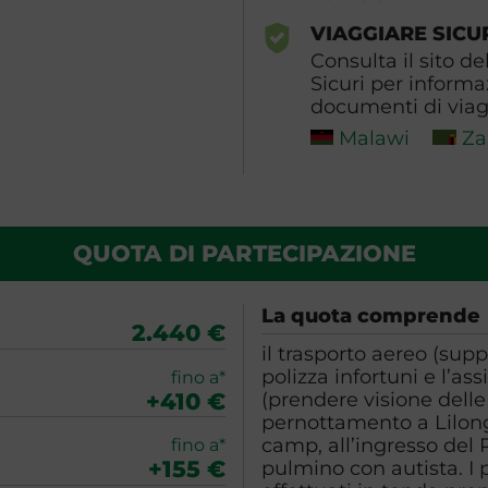
VIAGGIARE SICU
Consulta il sito de
Sicuri per informa
documenti di viagg
Malawi
Za
QUOTA DI PARTECIPAZIONE
La quota comprende
2.440 €
il trasporto aereo (supp
polizza infortuni e l’a
fino a*
+410 €
(prendere visione delle
pernottamento a Lilongw
camp, all’ingresso del
fino a*
+155 €
pulmino con autista. I