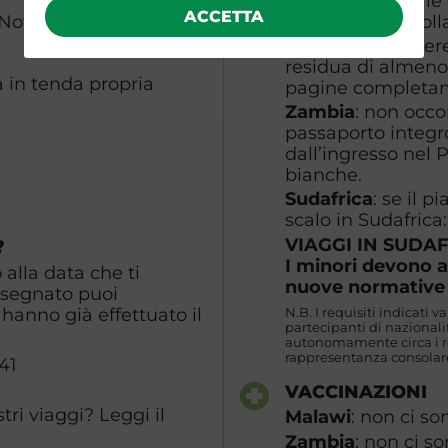
costo. E' possibile 
ACCETTA
 Nov
pagandolo in doll
È necessario avere
residua di almeno 
a in tenda propria
pagine completa
Zambia
: non occo
passaporto integro
dall’ingresso nel
bianche.
Sudafrica
: se il 
scalo in Sudafrica:
VIAGGI IN SUDA
?
I minori devono a
alla data che ti
nuove normativ
ssegnato puoi
hanno già effettuato il
N.B. I requisiti indicati v
partecipanti di naziona
autonomamente circa i req
rappresentanza consolare
41
VACCINAZIONI
ri viaggi? Leggi il
Malawi
: non ci so
Zambia
: non ci s