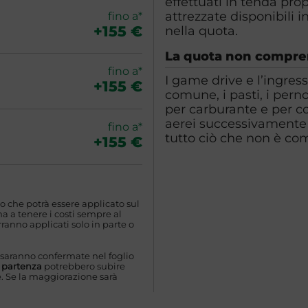
effettuati in tenda propr
attrezzate disponibili 
fino a*
+155 €
nella quota.
La quota non compr
fino a*
I game drive e l’ingres
+155 €
comune, i pasti, i pern
per carburante e per con
aerei successivamente
fino a*
tutto ciò che non è
+155 €
o che potrà essere applicato sul
 a tenere i costi sempre al
ranno applicati solo in parte o
 saranno confermate nel foglio
a partenza
potrebbero subire
. Se la maggiorazione sarà