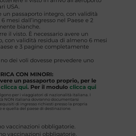
ottenere il visto in arrivo all'aeroporto
ari USA.
 un passaporto integro, con validità
6 mesi dall’ingresso nel Paese e 2
mente bianche.
rre il visto. È necessario avere un
, con validità residua di almeno 6 mesi
 Paese e 3 pagine completamente
piano dei voli dovesse prevedere uno
FRICA CON MINORI:
vere un passaporto proprio, per le
e
clicca qui
. Per il modulo
clicca qui
algono per i viaggiatori di nazionalità italiana. I
lità NON italiana dovranno documentarsi
uisiti di ingresso richiesti presso la propria
 e quella del paese di destinazione.
no vaccinazioni obbligatorie.
ono vaccinazioni obbligatorie.