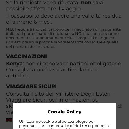
Se la richiesta verrà rifiutata,
non
sarà
possibile effettuare il viaggio.
Il passaporto deve avere una validità residua
di almeno 6 mesi.
N.B. I requisiti indicati valgono per i viaggiatori di nazionalità
italiana. I partecipanti di nazionalità NON italiana dovranno
documentarsi autonomamente circa i requisiti di ingresso
richiesti presso la propria rappresentanza consolare e quella
del paese di destinazione.
VACCINAZIONI
Kenya
: non ci sono vaccinazioni obbligatorie.
Consigliata profilassi antimalarica e
antitifica.
VIAGGIARE SICURI
Consulta il sito del Ministero Degli Esteri -
Viaggiare Sicuri per informazioni su
sicurezza, clima, meteo, sanità, documenti di
viaggio, visti e valuta.
Cookie Policy
Kenya
Utilizziamo cookie e altre tecnologie per
personalizzare contenuti e offrirti un'esperienza