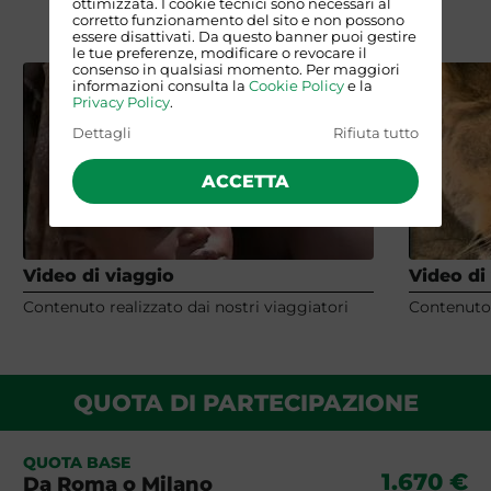
ottimizzata. I cookie tecnici sono necessari al
corretto funzionamento del sito e non possono
essere disattivati. Da questo banner puoi gestire
le tue preferenze, modificare o revocare il
consenso in qualsiasi momento. Per maggiori
informazioni consulta la
Cookie Policy
e la
Privacy Policy
.
Dettagli
Rifiuta tutto
ACCETTA
Video di viaggio
Video di
Contenuto realizzato dai nostri viaggiatori
Contenuto 
QUOTA DI PARTECIPAZIONE
QUOTA BASE
1.670 €
Da Roma o Milano