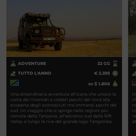
ADVENTURE
22
GG
TUTTO L'ANNO
€
2.395
cc
$
1.800
Una straordinaria avventura africana che unisce la
U
visita dei rinomati e celebri parchi del nord alla
c
scoperta degli sconosciuti ma immensi parchi del
n
sud. Un viaggio che si spinge nelle regioni più
c
remote della Tanzania, all’estremo sud della Rift
n
Valley e lungo le rive del grande lago Tanganika.
a