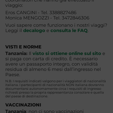
viaggio:
Eros CANGINI - Tel. 3388827486
Monica MENGOZZI - Tel. 3472846306
Vuoi sapere come funzionano i nostri viaggi?
Leggi il
decalogo
e
consulta le FAQ
.
VISTI E NORME
Tanzania:
Il
visto si ottiene online sul sito
e
si paga con carta di credito. È necessario
avere un passaporto integro, con validità
residua di almeno 6 mesi dall’ingresso nel
Paese.
N.B. I requisiti indicati valgono per i viaggiatori di nazionalità
italiana. I partecipanti di nazionalità NON italiana dovranno
documentarsi autonomamente circa i requisiti di ingresso
richiesti presso la propria rappresentanza consolare e quella
del paese di destinazione.
VACCINAZIONI
Tanzania
: non ci sono vaccinazioni