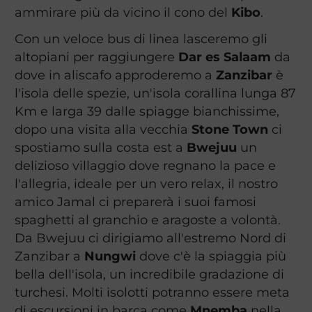
ammirare più da vicino il cono del
Kibo
.
Con un veloce bus di linea lasceremo gli
altopiani per raggiungere
Dar es Salaam
da
dove in aliscafo approderemo a
Zanzibar
è
l'isola delle spezie, un'isola corallina lunga 87
Km e larga 39 dalle spiagge bianchissime,
dopo una visita alla vecchia
Stone Town
ci
spostiamo sulla costa est a
Bwejuu
un
delizioso villaggio dove regnano la pace e
l'allegria, ideale per un vero relax, il nostro
amico Jamal ci preparerà i suoi famosi
spaghetti al granchio e aragoste a volontà.
Da Bwejuu ci dirigiamo all'estremo Nord di
Zanzibar a
Nungwi
dove c'è la spiaggia più
bella dell'isola, un incredibile gradazione di
turchesi. Molti isolotti potranno essere meta
di escursioni in barca come
Mnemba
nella